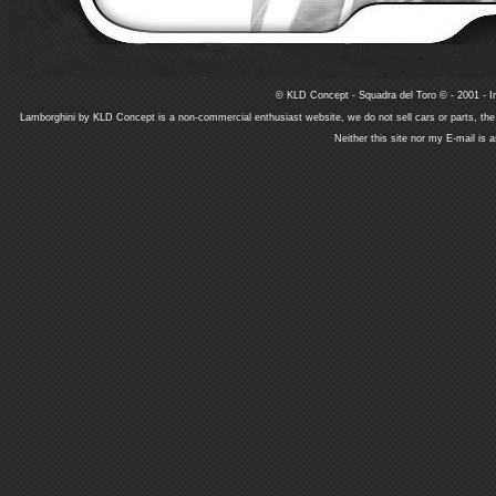
© KLD Concept - Squadra del Toro © - 2001 - In
Lamborghini by KLD Concept is a non-commercial enthusiast website, we do not sell cars or parts, th
Neither this site nor my E-mail is