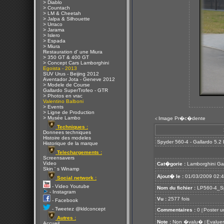
> Diablo
> Countach
> LM & Cheetah
> Jalpa & Silhouette
> Urraco
> Jarama
> Islero
> Espada
> Miura
Restauration d' une Miura
> 350 GT & 400 GT
> Concept Cars Lamborghini
Egoista - 2013
SUV Urus - Beijing 2012
Aventador Jota - Geneve 2012
> Modele de Course
Gallardo SuperTrofeo - GTR
> Photos en vrac
Valentino Balboni
> Events
> Ligne de Production
> Musée Lambo
Image Pr�c�dente
<
Techniques :
Donnees techniques
Histoire des modeles
Spyder 560-4 - Gallardo 5.2
Historique de la marque
Telechargements :
Screensavers
Video
Cat�gorie :
Lamborghini Ga
Skin ' s Winamp
Ajout� le :
01/03/2009 02:
Social network :
- Video Youtube
Nom du fichier :
LP560-4_Sp
- Instagram
Vu :
2577 fois
- Facebook
- Tweetez @kldconcept
Commentaires :
0
Poster u
[
Autres :
Note :
Non �valu�
Evaluer
[
Accueil