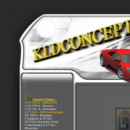
Galerie Photos :
> LP 610-4 - HURACAN
> LP 750-4 - Veneno
> LP 7xx -4 - Aventador
LP 720-4 - 50th Anniversario
LP 700-4 - Roadster
> Gallardo & LP 5xx
LP 570-4 Squadra Corse
> Murcielago & LP 6xx
Reventon