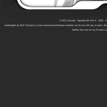
© KLD Concept - Squadra del Toro © - 2001 - In
Lamborghini by KLD Concept is a non-commercial enthusiast website, we do not sell cars or parts, th
Neither this site nor my E-mail is