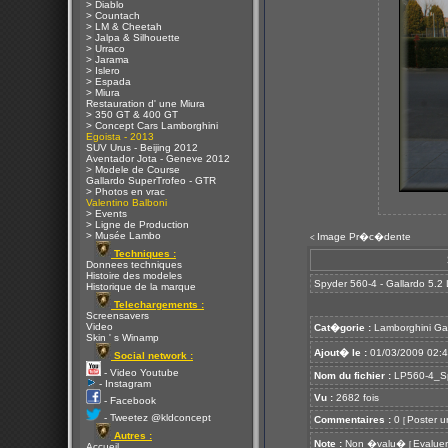
> Diablo
> Countach
> LM & Cheetah
> Jalpa & Silhouette
> Urraco
> Jarama
> Islero
> Espada
> Miura
Restauration d' une Miura
> 350 GT & 400 GT
> Concept Cars Lamborghini
Egoista - 2013
SUV Urus - Beijing 2012
Aventador Jota - Geneve 2012
> Modele de Course
Gallardo SuperTrofeo - GTR
> Photos en vrac
Valentino Balboni
> Events
> Ligne de Production
> Musée Lambo
Image Pr�c�dente
<
Techniques :
Donnees techniques
Histoire des modeles
Spyder 560-4 - Gallardo 5.2
Historique de la marque
Telechargements :
Screensavers
Video
Cat�gorie :
Lamborghini Ga
Skin ' s Winamp
Ajout� le :
01/03/2009 02:
Social network :
- Video Youtube
Nom du fichier :
LP560-4_Sp
- Instagram
Vu :
2682 fois
- Facebook
- Tweetez @kldconcept
Commentaires :
0
Poster u
[
Autres :
Note :
Non �valu�
Evaluer
[
Accueil