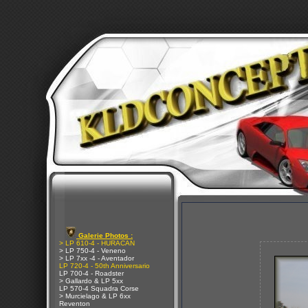
Galerie Photos :
> LP 610-4 - HURACAN
> LP 750-4 - Veneno
> LP 7xx -4 - Aventador
LP 720-4 - 50th Anniversario
LP 700-4 - Roadster
> Gallardo & LP 5xx
LP 570-4 Squadra Corse
> Murcielago & LP 6xx
Reventon