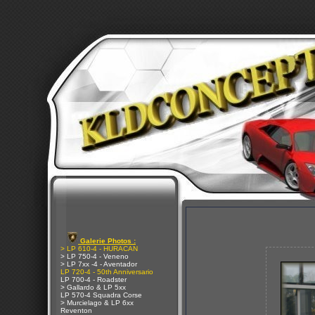
Galerie Photos :
> LP 610-4 - HURACAN
> LP 750-4 - Veneno
> LP 7xx -4 - Aventador
LP 720-4 - 50th Anniversario
LP 700-4 - Roadster
> Gallardo & LP 5xx
LP 570-4 Squadra Corse
> Murcielago & LP 6xx
Reventon