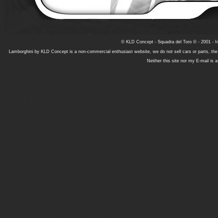
© KLD Concept - Squadra del Toro © - 2001 - In
Lamborghini by KLD Concept is a non-commercial enthusiast website, we do not sell cars or parts, th
Neither this site nor my E-mail is