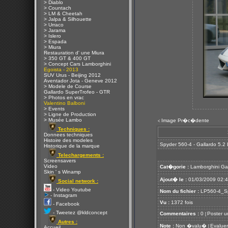
> Diablo
> Countach
> LM & Cheetah
> Jalpa & Silhouette
> Urraco
> Jarama
> Islero
> Espada
> Miura
Restauration d' une Miura
> 350 GT & 400 GT
> Concept Cars Lamborghini
Egoista - 2013
SUV Urus - Beijing 2012
Aventador Jota - Geneve 2012
> Modele de Course
Gallardo SuperTrofeo - GTR
> Photos en vrac
Valentino Balboni
> Events
> Ligne de Production
> Musée Lambo
Image Pr�c�dente
<
Techniques :
Donnees techniques
Histoire des modeles
Spyder 560-4 - Gallardo 5.2
Historique de la marque
Telechargements :
Screensavers
Video
Cat�gorie :
Lamborghini Ga
Skin ' s Winamp
Ajout� le :
01/03/2009 02:
Social network :
- Video Youtube
Nom du fichier :
LP560-4_Sp
- Instagram
Vu :
1372 fois
- Facebook
- Tweetez @kldconcept
Commentaires :
0
Poster u
[
Autres :
Note :
Non �valu�
Evaluer
[
Accueil