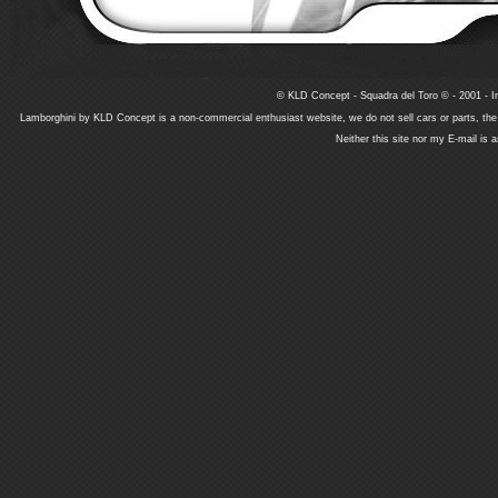
© KLD Concept - Squadra del Toro © - 2001 - In
Lamborghini by KLD Concept is a non-commercial enthusiast website, we do not sell cars or parts, th
Neither this site nor my E-mail is