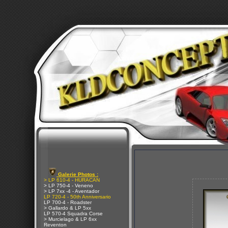
Galerie Photos :
> LP 610-4 - HURACAN
> LP 750-4 - Veneno
> LP 7xx -4 - Aventador
LP 720-4 - 50th Anniversario
LP 700-4 - Roadster
> Gallardo & LP 5xx
LP 570-4 Squadra Corse
> Murcielago & LP 6xx
Reventon