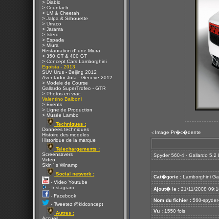
> Diablo
> Countach
> LM & Cheetah
> Jalpa & Silhouette
> Urraco
> Jarama
> Islero
> Espada
> Miura
Restauration d' une Miura
> 350 GT & 400 GT
> Concept Cars Lamborghini
Egoista - 2013
SUV Urus - Beijing 2012
Aventador Jota - Geneve 2012
> Modele de Course
Gallardo SuperTrofeo - GTR
> Photos en vrac
Valentino Balboni
> Events
> Ligne de Production
> Musée Lambo
Techniques :
Donnees techniques
Image Pr�c�dente
<
Histoire des modeles
Historique de la marque
Telechargements :
Screensavers
Spyder 560-4 - Gallardo 5.2 L
Video
Skin ' s Winamp
Social network :
Cat�gorie :
Lamborghini Ga
- Video Youtube
- Instagram
Ajout� le :
21/11/2008 09:1
- Facebook
Nom du fichier :
560-spyder-o
- Tweetez @kldconcept
Vu :
1550 fois
Autres :
Accueil