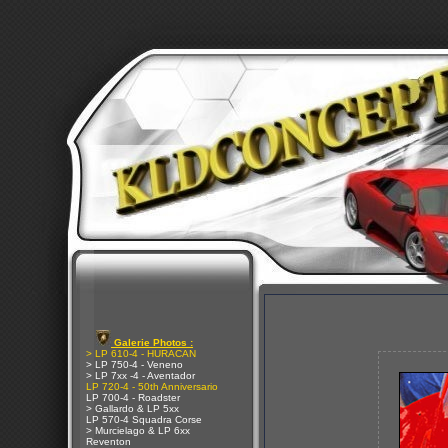
Galerie Photos :
> LP 610-4 - HURACAN
> LP 750-4 - Veneno
> LP 7xx -4 - Aventador
LP 720-4 - 50th Anniversario
LP 700-4 - Roadster
> Gallardo & LP 5xx
LP 570-4 Squadra Corse
> Murcielago & LP 6xx
Reventon