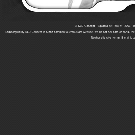
© KLD Concept - Squadra del Toro © - 2001 - In
Lamborghini by KLD Concept is a non-commercial enthusiast website, we do not sell cars or parts, th
Neither this site nor my E-mail is