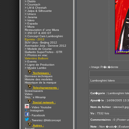
> Diablo
> Countach
> LM & Cheetah
> Jalpa & Silhouette
> Urraco
> Jarama
> Islero
> Espada
> Miura
Restauration d' une Miura
> 350 GT & 400 GT
> Concept Cars Lamborghini
Egoista - 2013
SUV Urus - Beijing 2012
Aventador Jota - Geneve 2012
> Modele de Course
Gallardo SuperTrofeo - GTR
> Photos en vrac
Valentino Balboni
> Events
> Ligne de Production
Image Pr�c�dente
<
> Musée Lambo
Techniques :
Donnees techniques
Histoire des modeles
Lamborghini Islero
Historique de la marque
Telechargements :
Screensavers
Cat�gorie :
Lamborghini Isl
Video
Skin ' s Winamp
Ajout� le :
14/09/2005 13:
Social network :
Nom du fichier :
isleroe3.jpg
- Video Youtube
- Instagram
Vu :
7532 fois
- Facebook
Commentaires :
0
Poster u
[
- Tweetez @kldconcept
Autres :
Note :
Non �valu�
Evaluer
[
Accueil