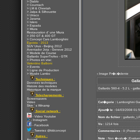
> Diablo
> Countach
> LM & Cheetah
> Jalpa & Silhouette
> Urraco
> Jarama
> Islero
> Espada
> Miura
Restauration d' une Miura
> 350 GT & 400 GT
> Concept Cars Lamborghini
Egoista - 2013
SUV Urus - Beijing 2012
Aventador Jota - Geneve 2012
> Modele de Course
Gallardo SuperTrofeo - GTR
> Photos en vrac
Valentino Balboni
> Events
> Ligne de Production
> Musée Lambo
Image Pr�c�dente
<
Techniques :
Gall
Donnees techniques
Histoire des modeles
Gallardo 560-4 - 5.2 L - gal
Historique de la marque
Telechargements :
Screensavers
Video
Cat�gorie :
Lamborghini Ga
Skin ' s Winamp
Ajout� le :
04/03/2008 01:
Social network :
- Video Youtube
Nom du fichier :
gallardo_LP
- Instagram
Vu :
1214 fois
- Facebook
- Tweetez @kldconcept
Commentaires :
0
Poster u
[
Autres :
Note :
Non �valu�
Evaluer
[
Accueil