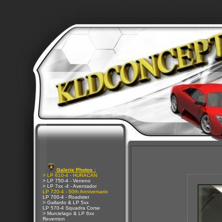
Galerie Photos :
> LP 610-4 - HURACAN
> LP 750-4 - Veneno
> LP 7xx -4 - Aventador
LP 720-4 - 50th Anniversario
LP 700-4 - Roadster
> Gallardo & LP 5xx
LP 570-4 Squadra Corse
> Murcielago & LP 6xx
Reventon