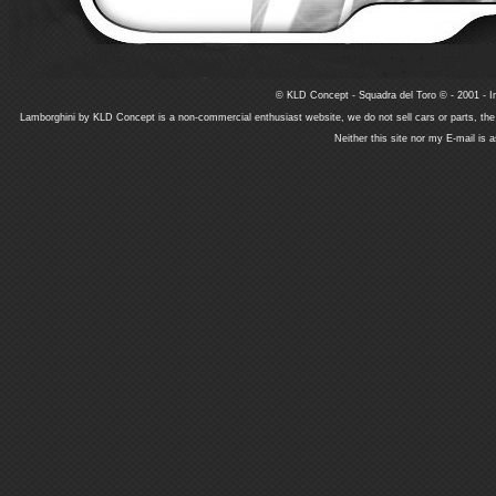
© KLD Concept - Squadra del Toro © - 2001 - In
Lamborghini by KLD Concept is a non-commercial enthusiast website, we do not sell cars or parts, th
Neither this site nor my E-mail is