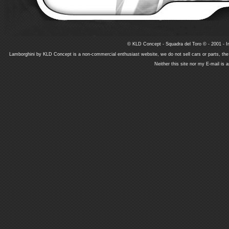
© KLD Concept - Squadra del Toro © - 2001 - In
Lamborghini by KLD Concept is a non-commercial enthusiast website, we do not sell cars or parts, th
Neither this site nor my E-mail is