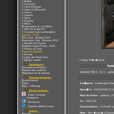
> Diablo
> Countach
> LM & Cheetah
> Jalpa & Silhouette
> Urraco
> Jarama
> Islero
> Espada
> Miura
Restauration d' une Miura
> 350 GT & 400 GT
> Concept Cars Lamborghini
Egoista - 2013
SUV Urus - Beijing 2012
Aventador Jota - Geneve 2012
> Modele de Course
Gallardo SuperTrofeo - GTR
> Photos en vrac
Valentino Balboni
> Events
> Ligne de Production
> Musée Lambo
Image Pr�c�dente
<
Techniques :
Gall
Donnees techniques
Histoire des modeles
Gallardo 560-4 - 5.2 L - gal
Historique de la marque
Telechargements :
Screensavers
Video
Cat�gorie :
Lamborghini Ga
Skin ' s Winamp
Ajout� le :
04/03/2008 01:
Social network :
- Video Youtube
Nom du fichier :
gallardo_LP
- Instagram
Vu :
1352 fois
- Facebook
- Tweetez @kldconcept
Commentaires :
0
Poster u
[
Autres :
Note :
Non �valu�
Evaluer
[
Accueil