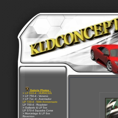
Galerie Photos :
> LP 610-4 - HURACAN
> LP 750-4 - Veneno
> LP 7xx -4 - Aventador
LP 720-4 - 50th Anniversario
LP 700-4 - Roadster
> Gallardo & LP 5xx
LP 570-4 Squadra Corse
> Murcielago & LP 6xx
Reventon