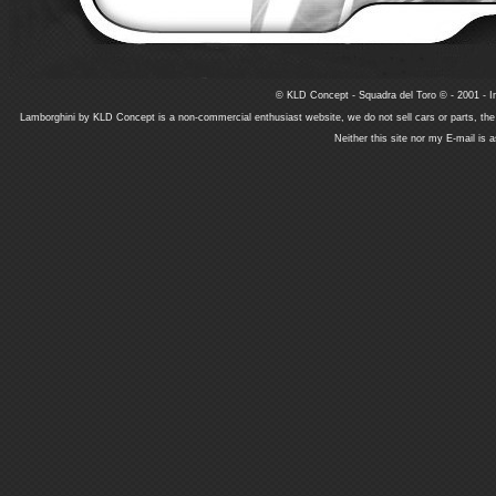
© KLD Concept - Squadra del Toro © - 2001 - In
Lamborghini by KLD Concept is a non-commercial enthusiast website, we do not sell cars or parts, th
Neither this site nor my E-mail is