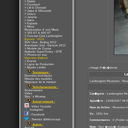
> Diablo
> Countach
> LM & Cheetah
> Jalpa & Silhouette
> Urraco
> Jarama
> Islero
> Espada
> Miura
Restauration d' une Miura
> 350 GT & 400 GT
> Concept Cars Lamborghini
Egoista - 2013
SUV Urus - Beijing 2012
Aventador Jota - Geneve 2012
> Modele de Course
Gallardo SuperTrofeo - GTR
> Photos en vrac
Valentino Balboni
> Events
> Ligne de Production
> Musée Lambo
Image Pr�c�dente
<
Techniques :
La
Donnees techniques
Histoire des modeles
Lamborghini Reventon - Rev
Historique de la marque
Telechargements :
Screensavers
Video
Cat�gorie :
Lamborghini Re
Skin ' s Winamp
Ajout� le :
13/09/2007 08:
Social network :
- Video Youtube
Nom du fichier :
Reventon-h
- Instagram
Vu :
1951 fois
- Facebook
- Tweetez @kldconcept
Commentaires :
0
Poster u
[
Autres :
Note :
Non �valu�
Evaluer
[
Accueil