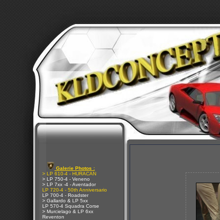
Galerie Photos :
> LP 610-4 - HURACAN
> LP 750-4 - Veneno
> LP 7xx -4 - Aventador
LP 720-4 - 50th Anniversario
LP 700-4 - Roadster
> Gallardo & LP 5xx
LP 570-4 Squadra Corse
> Murcielago & LP 6xx
Reventon