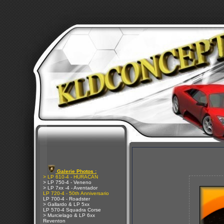
Galerie Photos :
> LP 610-4 - HURACAN
> LP 750-4 - Veneno
> LP 7xx -4 - Aventador
LP 720-4 - 50th Anniversario
LP 700-4 - Roadster
> Gallardo & LP 5xx
LP 570-4 Squadra Corse
> Murcielago & LP 6xx
Reventon