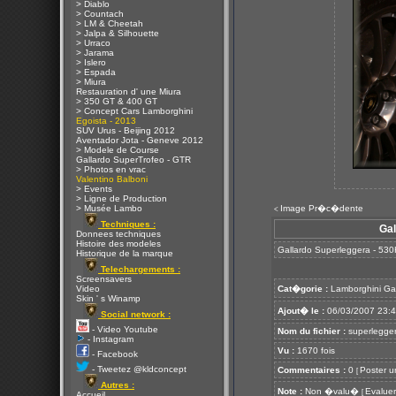
> Diablo
> Countach
> LM & Cheetah
> Jalpa & Silhouette
> Urraco
> Jarama
> Islero
> Espada
> Miura
Restauration d' une Miura
> 350 GT & 400 GT
> Concept Cars Lamborghini
Egoista - 2013
SUV Urus - Beijing 2012
Aventador Jota - Geneve 2012
> Modele de Course
Gallardo SuperTrofeo - GTR
> Photos en vrac
Valentino Balboni
> Events
> Ligne de Production
> Musée Lambo
Image Pr�c�dente
<
Techniques :
Gal
Donnees techniques
Histoire des modeles
Gallardo Superleggera - 530
Historique de la marque
Telechargements :
Screensavers
Video
Cat�gorie :
Lamborghini Ga
Skin ' s Winamp
Ajout� le :
06/03/2007 23:
Social network :
- Video Youtube
Nom du fichier :
superlegger
- Instagram
Vu :
1670 fois
- Facebook
- Tweetez @kldconcept
Commentaires :
0
Poster u
[
Autres :
Note :
Non �valu�
Evaluer
[
Accueil