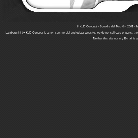
© KLD Concept - Squadra del Toro © - 2001 - In
Lamborghini by KLD Concept is a non-commercial enthusiast website, we do not sell cars or parts, th
Neither this site nor my E-mail is