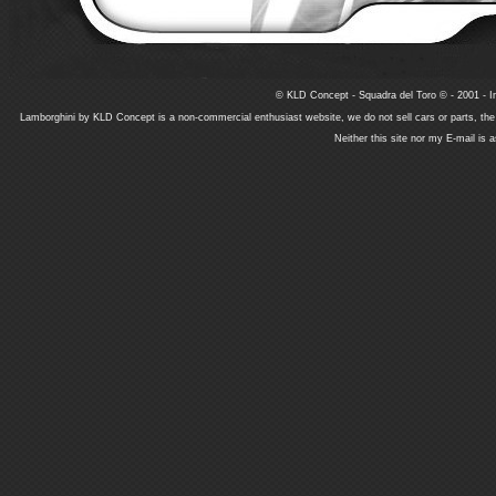
© KLD Concept - Squadra del Toro © - 2001 - In
Lamborghini by KLD Concept is a non-commercial enthusiast website, we do not sell cars or parts, th
Neither this site nor my E-mail is