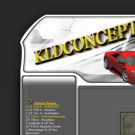
Galerie Photos :
> LP 610-4 - HURACAN
> LP 750-4 - Veneno
> LP 7xx -4 - Aventador
LP 720-4 - 50th Anniversario
LP 700-4 - Roadster
> Gallardo & LP 5xx
LP 570-4 Squadra Corse
> Murcielago & LP 6xx
Reventon