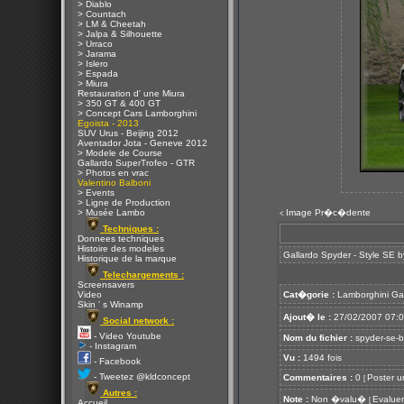
> Diablo
> Countach
> LM & Cheetah
> Jalpa & Silhouette
> Urraco
> Jarama
> Islero
> Espada
> Miura
Restauration d' une Miura
> 350 GT & 400 GT
> Concept Cars Lamborghini
Egoista - 2013
SUV Urus - Beijing 2012
Aventador Jota - Geneve 2012
> Modele de Course
Gallardo SuperTrofeo - GTR
> Photos en vrac
Valentino Balboni
> Events
> Ligne de Production
> Musée Lambo
Image Pr�c�dente
<
Techniques :
Donnees techniques
Histoire des modeles
Gallardo Spyder - Style SE b
Historique de la marque
Telechargements :
Screensavers
Video
Cat�gorie :
Lamborghini Ga
Skin ' s Winamp
Ajout� le :
27/02/2007 07:
Social network :
- Video Youtube
Nom du fichier :
spyder-se-b
- Instagram
Vu :
1494 fois
- Facebook
- Tweetez @kldconcept
Commentaires :
0
Poster u
[
Autres :
Note :
Non �valu�
Evaluer
[
Accueil