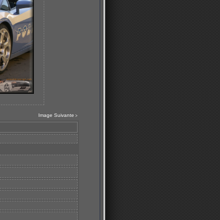
Image Suivante
>