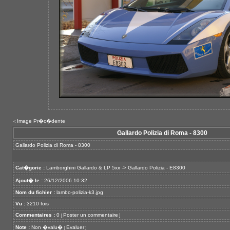
Image Pr�c�dente
<
Gallardo Polizia di Roma - 8300
Gallardo Polizia di Roma - 8300
Cat�gorie :
Lamborghini Gallardo & LP 5xx
->
Gallardo Polizia - E8300
Ajout� le :
26/12/2006 10:32
Nom du fichier :
lambo-polizia-k3.jpg
Vu :
3210 fois
Commentaires :
0
Poster un commentaire
[
]
Note :
Non �valu�
Evaluer
[
]