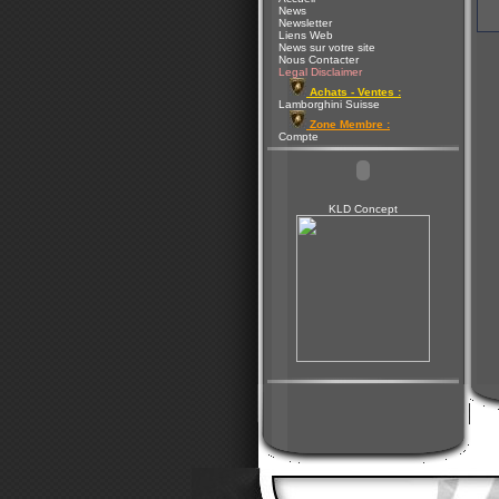
News
Newsletter
Liens Web
News sur votre site
Nous Contacter
Legal Disclaimer
Achats - Ventes :
Lamborghini Suisse
Zone Membre :
Compte
KLD Concept