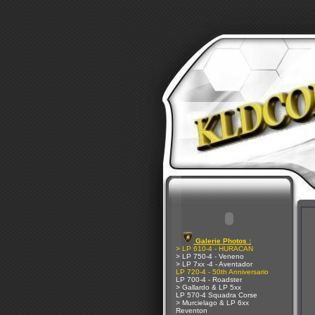
Galerie Photos :
> LP 610-4 - HURACAN
> LP 750-4 - Veneno
> LP 7xx -4 - Aventador
LP 720-4 - 50th Anniversario
LP 700-4 - Roadster
> Gallardo & LP 5xx
LP 570-4 Squadra Corse
> Murcielago & LP 6xx
Reventon