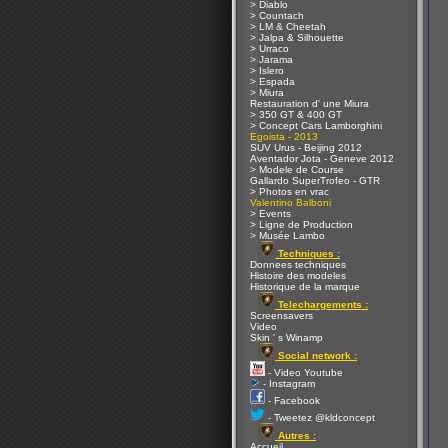
> Diablo
> Countach
> LM & Cheetah
> Jalpa & Silhouette
> Urraco
> Jarama
> Islero
> Espada
> Miura
Restauration d' une Miura
> 350 GT & 400 GT
> Concept Cars Lamborghini
Egoista - 2013
SUV Urus - Beijing 2012
Aventador Jota - Geneve 2012
> Modele de Course
Gallardo SuperTrofeo - GTR
> Photos en vrac
Valentino Balboni
> Events
> Ligne de Production
> Musée Lambo
Techniques :
Donnees techniques
Histoire des modeles
Historique de la marque
Telechargements :
Screensavers
Video
Skin ' s Winamp
Social network :
- Video Youtube
- Instagram
- Facebook
- Tweetez @kldconcept
Autres :
Accueil