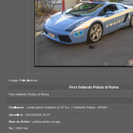
Image Pr�c�dente
<
First Gallardo Polizia di Roma
First Gallardo Polizia di Roma
Cat�gorie :
Lamborghini Gallardo & LP 5xx
->
Gallardo Polizia - E8300
Ajout� le :
26/12/2006 10:27
Nom du fichier :
polizia-lambo-a4.jpg
Vu :
1844 fois