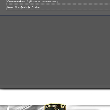
Commentaires :
0
Poster un commentaire
[
]
Note :
Non �valu�
Evaluer
[
]