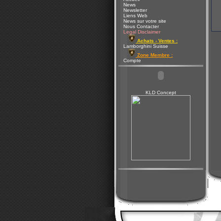
News
Newsletter
Liens Web
News sur votre site
Nous Contacter
Legal Disclaimer
Achats - Ventes :
Lamborghini Suisse
Zone Membre :
Compte
KLD Concept