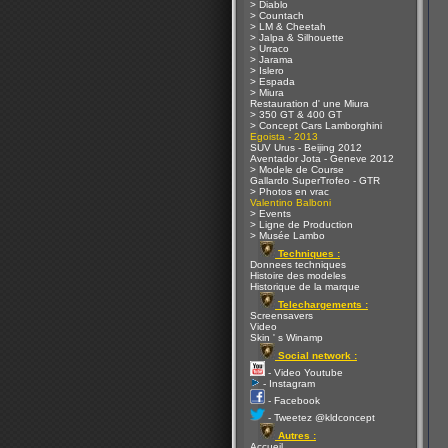
> Diablo
> Countach
> LM & Cheetah
> Jalpa & Silhouette
> Urraco
> Jarama
> Islero
> Espada
> Miura
Restauration d' une Miura
> 350 GT & 400 GT
> Concept Cars Lamborghini
Egoista - 2013
SUV Urus - Beijing 2012
Aventador Jota - Geneve 2012
> Modele de Course
Gallardo SuperTrofeo - GTR
> Photos en vrac
Valentino Balboni
> Events
> Ligne de Production
> Musée Lambo
Techniques :
Donnees techniques
Histoire des modeles
Historique de la marque
Telechargements :
Screensavers
Video
Skin ' s Winamp
Social network :
- Video Youtube
- Instagram
- Facebook
- Tweetez @kldconcept
Autres :
Accueil