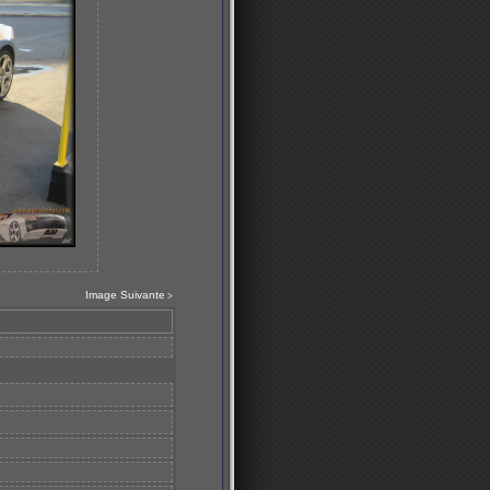
Image Suivante
>