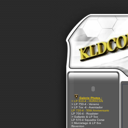
Galerie Photos :
> LP 610-4 - HURACAN
> LP 750-4 - Veneno
> LP 7xx -4 - Aventador
LP 720-4 - 50th Anniversario
LP 700-4 - Roadster
> Gallardo & LP 5xx
LP 570-4 Squadra Corse
> Murcielago & LP 6xx
Reventon