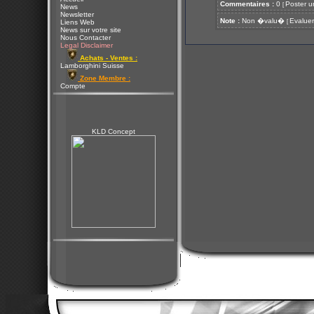
Commentaires :
0
Poster u
[
News
Newsletter
Note :
Non �valu�
Evaluer
[
Liens Web
News sur votre site
Nous Contacter
Legal Disclaimer
Achats - Ventes :
Lamborghini Suisse
Zone Membre :
Compte
KLD Concept