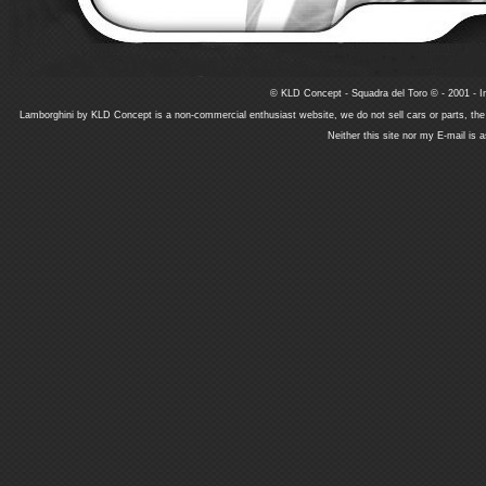
© KLD Concept - Squadra del Toro © - 2001 - In
Lamborghini by KLD Concept is a non-commercial enthusiast website, we do not sell cars or parts, th
Neither this site nor my E-mail is