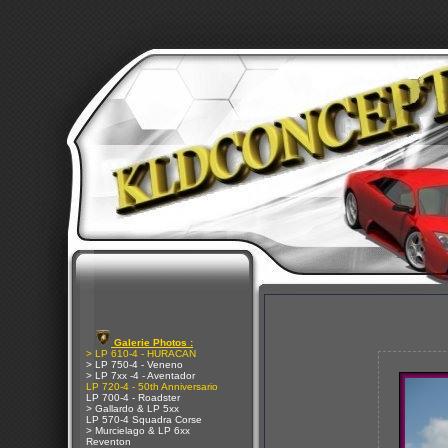
Galerie Photos :
> LP 610-4 - HURACAN
> LP 750-4 - Veneno
> LP 7xx -4 - Aventador
LP 720-4 - 50th Anniversario
LP 700-4 - Roadster
> Gallardo & LP 5xx
LP 570-4 Squadra Corse
> Murcielago & LP 6xx
Reventon