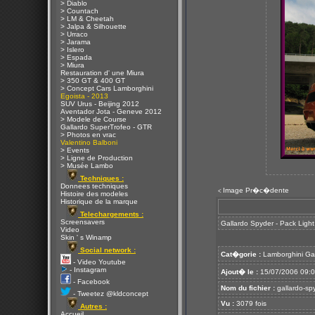
> Diablo
> Countach
> LM & Cheetah
> Jalpa & Silhouette
> Urraco
> Jarama
> Islero
> Espada
> Miura
Restauration d' une Miura
> 350 GT & 400 GT
> Concept Cars Lamborghini
Egoista - 2013
SUV Urus - Beijing 2012
Aventador Jota - Geneve 2012
> Modele de Course
Gallardo SuperTrofeo - GTR
> Photos en vrac
Valentino Balboni
> Events
> Ligne de Production
> Musée Lambo
Techniques :
Donnees techniques
Image Pr�c�dente
<
Histoire des modeles
Historique de la marque
Telechargements :
Screensavers
Gallardo Spyder - Pack Ligh
Video
Skin ' s Winamp
Social network :
Cat�gorie :
Lamborghini Ga
- Video Youtube
- Instagram
Ajout� le :
15/07/2006 09:
- Facebook
Nom du fichier :
gallardo-spy
- Tweetez @kldconcept
Vu :
3079 fois
Autres :
Accueil