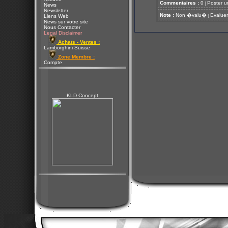
Commentaires :
0
Poster u
[
News
Newsletter
Note :
Non �valu�
Evaluer
[
Liens Web
News sur votre site
Nous Contacter
Legal Disclaimer
Achats - Ventes :
Lamborghini Suisse
Zone Membre :
Compte
KLD Concept