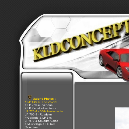
Galerie Photos :
> LP 610-4 - HURACAN
> LP 750-4 - Veneno
> LP 7xx -4 - Aventador
LP 720-4 - 50th Anniversario
LP 700-4 - Roadster
> Gallardo & LP 5xx
LP 570-4 Squadra Corse
> Murcielago & LP 6xx
Reventon