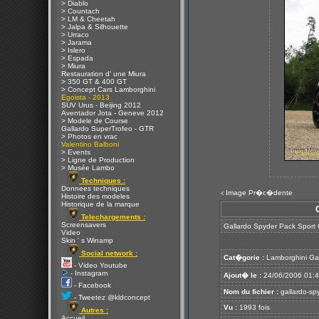
> Diablo
> Countach
> LM & Cheetah
> Jalpa & Silhouette
> Urraco
> Jarama
> Islero
> Espada
> Miura
Restauration d' une Miura
> 350 GT & 400 GT
> Concept Cars Lamborghini
Egoista - 2013
SUV Urus - Beijing 2012
Aventador Jota - Geneve 2012
> Modele de Course
Gallardo SuperTrofeo - GTR
> Photos en vrac
Valentino Balboni
> Events
> Ligne de Production
> Musée Lambo
Techniques :
Donnees techniques
Image Pr�c�dente
<
Histoire des modeles
Historique de la marque
Telechargements :
Screensavers
Gallardo Spyder Pack Sport
Video
Skin ' s Winamp
Social network :
Cat�gorie :
Lamborghini Ga
- Video Youtube
- Instagram
Ajout� le :
24/06/2006 01:
- Facebook
Nom du fichier :
gallardo-sp
- Tweetez @kldconcept
Vu :
1993 fois
Autres :
Accueil