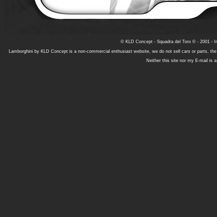
© KLD Concept - Squadra del Toro © - 2001 - In
Lamborghini by KLD Concept is a non-commercial enthusiast website, we do not sell cars or parts, th
Neither this site nor my E-mail is