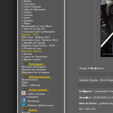
> Diablo
> Countach
> LM & Cheetah
> Jalpa & Silhouette
> Urraco
> Jarama
> Islero
> Espada
> Miura
Restauration d' une Miura
> 350 GT & 400 GT
> Concept Cars Lamborghini
Egoista - 2013
SUV Urus - Beijing 2012
Aventador Jota - Geneve 2012
> Modele de Course
Gallardo SuperTrofeo - GTR
> Photos en vrac
Valentino Balboni
> Events
> Ligne de Production
> Musée Lambo
Techniques :
Donnees techniques
Image Pr�c�dente
<
Histoire des modeles
Historique de la marque
Telechargements :
Screensavers
Gallardo Spyder - Roof Clos
Video
Skin ' s Winamp
Social network :
Cat�gorie :
Lamborghini Ga
- Video Youtube
- Instagram
Ajout� le :
26/09/2005 14:
- Facebook
Nom du fichier :
gallardo-sp
- Tweetez @kldconcept
Vu :
1451 fois
Autres :
Accueil