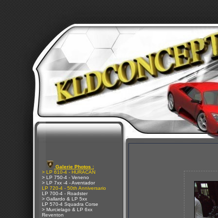
Galerie Photos :
> LP 610-4 - HURACAN
> LP 750-4 - Veneno
> LP 7xx -4 - Aventador
LP 720-4 - 50th Anniversario
LP 700-4 - Roadster
> Gallardo & LP 5xx
LP 570-4 Squadra Corse
> Murcielago & LP 6xx
Reventon