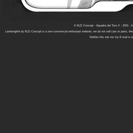
© KLD Concept - Squadra del Toro © - 2001 - In
Lamborghini by KLD Concept is a non-commercial enthusiast website, we do not sell cars or parts, th
Neither this site nor my E-mail is