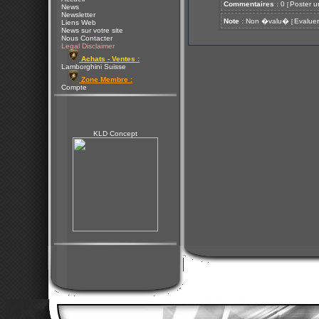
Commentaires :
0
Poster u
[
News
Newsletter
Note :
Non �valu�
Evaluer
[
Liens Web
News sur votre site
Nous Contacter
Legal Disclaimer
Achats - Ventes :
Lamborghini Suisse
Zone Membre :
Compte
KLD Concept