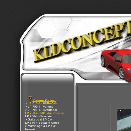
Galerie Photos :
> LP 610-4 - HURACAN
> LP 750-4 - Veneno
> LP 7xx -4 - Aventador
LP 720-4 - 50th Anniversario
LP 700-4 - Roadster
> Gallardo & LP 5xx
LP 570-4 Squadra Corse
> Murcielago & LP 6xx
Reventon