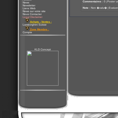
Commentaires :
0
Poster u
[
News
Newsletter
Note :
Non �valu�
Evaluer
[
Liens Web
News sur votre site
Nous Contacter
Legal Disclaimer
Achats - Ventes :
Lamborghini Suisse
Zone Membre :
Compte
KLD Concept