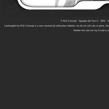
© KLD Concept - Squadra del Toro © - 2001 - In
Lamborghini by KLD Concept is a non-commercial enthusiast website, we do not sell cars or parts, th
Neither this site nor my E-mail is