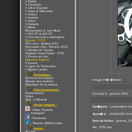
> Diablo
> Countach
> LM & Cheetah
> Jalpa & Silhouette
> Urraco
> Jarama
> Islero
> Espada
> Miura
Restauration d' une Miura
> 350 GT & 400 GT
> Concept Cars Lamborghini
Egoista - 2013
SUV Urus - Beijing 2012
Aventador Jota - Geneve 2012
> Modele de Course
Gallardo SuperTrofeo - GTR
> Photos en vrac
Valentino Balboni
> Events
> Ligne de Production
> Musée Lambo
Techniques :
Donnees techniques
Image Pr�c�dente
<
Histoire des modeles
Historique de la marque
Telechargements :
Screensavers
Concept S - geneve 2004
Video
Skin ' s Winamp
Social network :
Cat�gorie :
Lamborghini Ga
- Video Youtube
- Instagram
Ajout� le :
15/09/2005 20:
- Facebook
Nom du fichier :
geneve_200
- Tweetez @kldconcept
Vu :
3750 fois
Autres :
Accueil