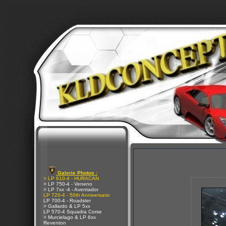
Galerie Photos :
> LP 610-4 - HURACAN
> LP 750-4 - Veneno
> LP 7xx -4 - Aventador
LP 720-4 - 50th Anniversario
LP 700-4 - Roadster
> Gallardo & LP 5xx
LP 570-4 Squadra Corse
> Murcielago & LP 6xx
Reventon