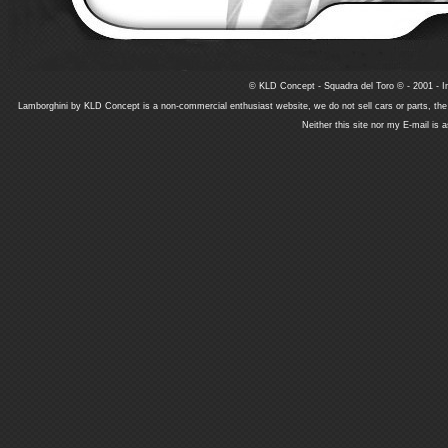
© KLD Concept - Squadra del Toro © - 2001 - In
Lamborghini by KLD Concept is a non-commercial enthusiast website, we do not sell cars or parts, th
Neither this site nor my E-mail is