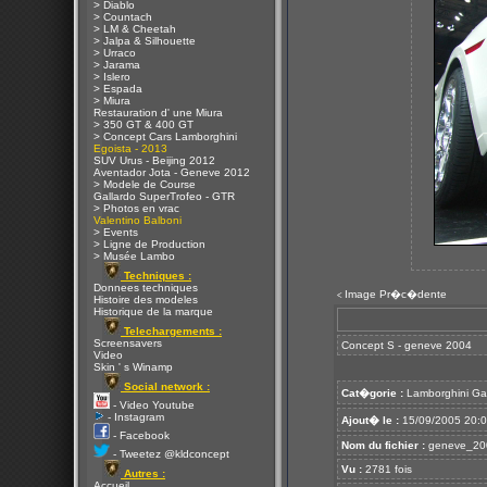
> Diablo
> Countach
> LM & Cheetah
> Jalpa & Silhouette
> Urraco
> Jarama
> Islero
> Espada
> Miura
Restauration d' une Miura
> 350 GT & 400 GT
> Concept Cars Lamborghini
Egoista - 2013
SUV Urus - Beijing 2012
Aventador Jota - Geneve 2012
> Modele de Course
Gallardo SuperTrofeo - GTR
> Photos en vrac
Valentino Balboni
> Events
> Ligne de Production
> Musée Lambo
Techniques :
Donnees techniques
Image Pr�c�dente
<
Histoire des modeles
Historique de la marque
Telechargements :
Screensavers
Concept S - geneve 2004
Video
Skin ' s Winamp
Social network :
Cat�gorie :
Lamborghini Ga
- Video Youtube
- Instagram
Ajout� le :
15/09/2005 20:
- Facebook
Nom du fichier :
geneve_200
- Tweetez @kldconcept
Vu :
2781 fois
Autres :
Accueil