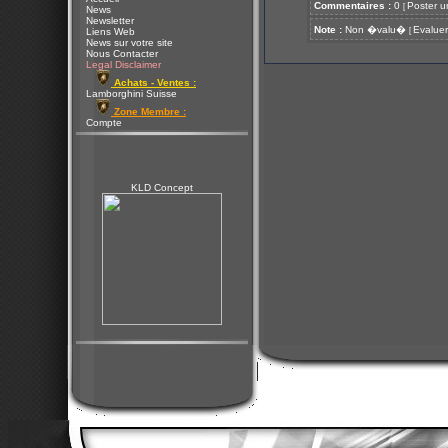
Commentaires :
0
Poster u
[
News
Newsletter
Note :
Non �valu�
Evaluer
[
Liens Web
News sur votre site
Nous Contacter
Legal Disclaimer
Achats - Ventes :
Lamborghini Suisse
Zone Membre :
Compte
KLD Concept