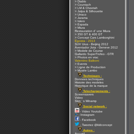
> Diablo
> Countach
> LM & Cheetah
> Jalpa & Silhouette
> Urraco
> Jarama
> Islero
> Espada
> Miura
Restauration d' une Miura
> 350 GT & 400 GT
> Concept Cars Lamborghini
Egoista - 2013
SUV Urus - Beijing 2012
Aventador Jota - Geneve 2012
> Modele de Course
Gallardo SuperTrofeo - GTR
> Photos en vrac
Valentino Balboni
> Events
> Ligne de Production
> Musée Lambo
Techniques :
Donnees techniques
Histoire des modeles
Historique de la marque
Telechargements :
Screensavers
Video
Skin ' s Winamp
Social network :
- Video Youtube
- Instagram
- Facebook
- Tweetez @kldconcept
Autres :
Accueil