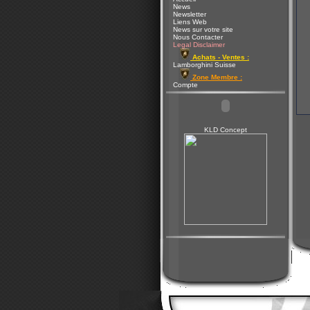
News
Newsletter
Liens Web
News sur votre site
Nous Contacter
Legal Disclaimer
Achats - Ventes :
Lamborghini Suisse
Zone Membre :
Compte
KLD Concept