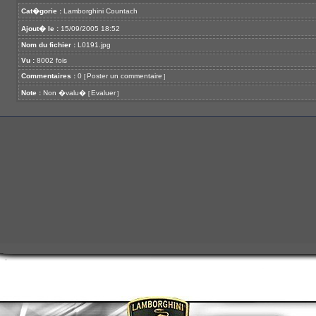
Cat�gorie :
Lamborghini Countach
Ajout� le :
15/09/2005 18:52
Nom du fichier :
L0191.jpg
Vu :
8002 fois
Commentaires :
0
Poster un commentaire
[
]
Note :
Non �valu�
Evaluer
[
]