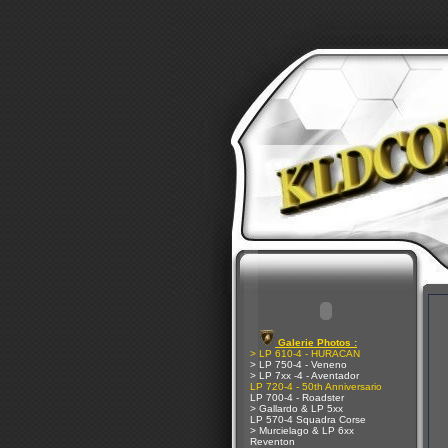
Galerie Photos :
> LP 610-4 - HURACAN
> LP 750-4 - Veneno
> LP 7xx -4 - Aventador
LP 720-4 - 50th Anniversario
LP 700-4 - Roadster
> Gallardo & LP 5xx
LP 570-4 Squadra Corse
> Murcielago & LP 6xx
Reventon