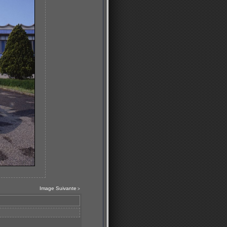
Image Suivante
>