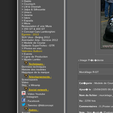
> Diablo
> Countach
> LM & Cheetah
> Jalpa & Silhouette
> Urraco
> Jarama
> Islero
> Espada
> Miura
Restauration d' une Miura
> 350 GT & 400 GT
> Concept Cars Lamborghini
Egoista - 2013
SUV Urus - Beijing 2012
Aventador Jota - Geneve 2012
> Modele de Course
Gallardo SuperTrofeo - GTR
> Photos en vrac
Valentino Balboni
> Events
> Ligne de Production
> Musée Lambo
Image Pr�c�dente
<
Techniques :
Donnees techniques
Histoire des modeles
Murciélago R-GT
Historique de la marque
Telechargements :
Screensavers
Video
Cat�gorie :
Modele de Cour
Skin ' s Winamp
Ajout� le :
15/09/2005 06:
Social network :
- Video Youtube
Nom du fichier :
murcielago_
- Instagram
Vu :
2256 fois
- Facebook
- Tweetez @kldconcept
Commentaires :
0
Poster u
[
Autres :
Note :
Non �valu�
Evaluer
Accueil
[