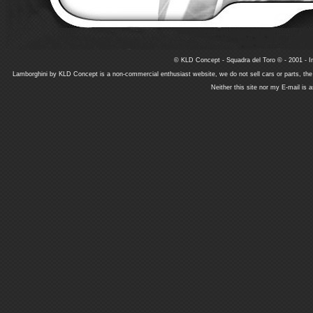
© KLD Concept - Squadra del Toro © - 2001 - In
Lamborghini by KLD Concept is a non-commercial enthusiast website, we do not sell cars or parts, th
Neither this site nor my E-mail is