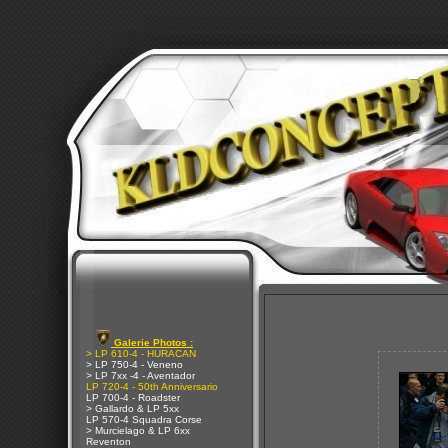
Galerie Photos :
> LP 610-4 - HURACAN
> LP 750-4 - Veneno
> LP 7xx -4 - Aventador
LP 720-4 - 50th Anniversario
LP 700-4 - Roadster
> Gallardo & LP 5xx
LP 570-4 Squadra Corse
> Murcielago & LP 6xx
Reventon