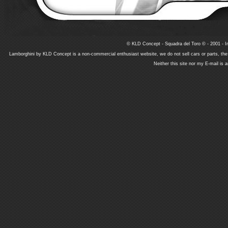
© KLD Concept - Squadra del Toro © - 2001 - In
Lamborghini by KLD Concept is a non-commercial enthusiast website, we do not sell cars or parts, th
Neither this site nor my E-mail is