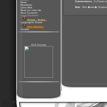
Commentaires :
0
Poster u
[
News
Newsletter
Note :
Non �valu�
Evaluer
[
Liens Web
News sur votre site
Nous Contacter
Legal Disclaimer
Achats - Ventes :
Lamborghini Suisse
Zone Membre :
Compte
KLD Concept