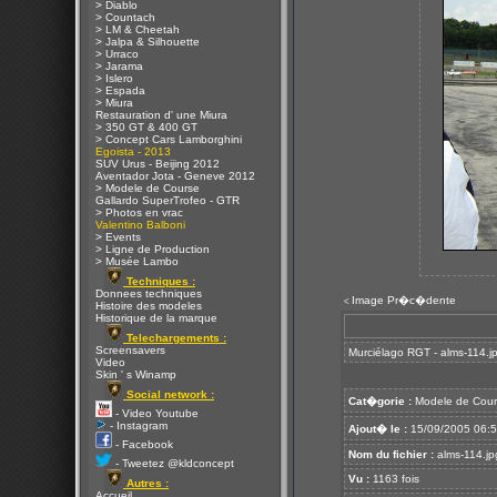
> Diablo
> Countach
> LM & Cheetah
> Jalpa & Silhouette
> Urraco
> Jarama
> Islero
> Espada
> Miura
Restauration d' une Miura
> 350 GT & 400 GT
> Concept Cars Lamborghini
Egoista - 2013
SUV Urus - Beijing 2012
Aventador Jota - Geneve 2012
> Modele de Course
Gallardo SuperTrofeo - GTR
> Photos en vrac
Valentino Balboni
> Events
> Ligne de Production
> Musée Lambo
Techniques :
Donnees techniques
Image Pr�c�dente
<
Histoire des modeles
Historique de la marque
Telechargements :
Screensavers
Murciélago RGT - alms-114.j
Video
Skin ' s Winamp
Social network :
Cat�gorie :
Modele de Cour
- Video Youtube
- Instagram
Ajout� le :
15/09/2005 06:
- Facebook
Nom du fichier :
alms-114.jp
- Tweetez @kldconcept
Vu :
1163 fois
Autres :
Accueil