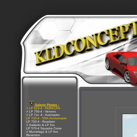
Galerie Photos :
> LP 610-4 - HURACAN
> LP 750-4 - Veneno
> LP 7xx -4 - Aventador
LP 720-4 - 50th Anniversario
LP 700-4 - Roadster
> Gallardo & LP 5xx
LP 570-4 Squadra Corse
> Murcielago & LP 6xx
Reventon