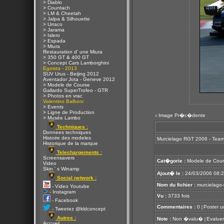
> Diablo
> Countach
> LM & Cheetah
> Jalpa & Silhouette
> Urraco
> Jarama
> Islero
> Espada
> Miura
Restauration d' une Miura
> 350 GT & 400 GT
> Concept Cars Lamborghini
Egoista - 2013
SUV Urus - Beijing 2012
Aventador Jota - Geneve 2012
> Modele de Course
Gallardo SuperTrofeo - GTR
> Photos en vrac
Valentino Balboni
> Events
> Ligne de Production
Image Pr�c�dente
<
> Musée Lambo
Techniques :
Donnees techniques
Histoire des modeles
Murcielago RGT 2006 - Tea
Historique de la marque
Telechargements :
Screensavers
Cat�gorie :
Modele de Cour
Video
Skin ' s Winamp
Ajout� le :
24/03/2006 08:
Social network :
Nom du fichier :
murcielago-
- Video Youtube
- Instagram
Vu :
3733 fois
- Facebook
Commentaires :
0
Poster u
[
- Tweetez @kldconcept
Autres :
Note :
Non �valu�
Evaluer
[
Accueil