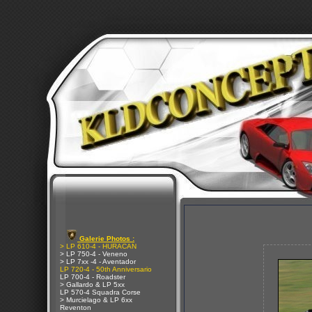
Galerie Photos :
> LP 610-4 - HURACAN
> LP 750-4 - Veneno
> LP 7xx -4 - Aventador
LP 720-4 - 50th Anniversario
LP 700-4 - Roadster
> Gallardo & LP 5xx
LP 570-4 Squadra Corse
> Murcielago & LP 6xx
Reventon