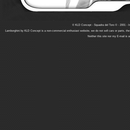
© KLD Concept - Squadra del Toro © - 2001 - In
Lamborghini by KLD Concept is a non-commercial enthusiast website, we do not sell cars or parts, th
Neither this site nor my E-mail is