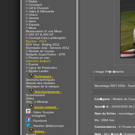
> Diablo
> Countach
> LM & Cheetah
> Jalpa & Silhouette
> Urraco
> Jarama
> Islero
> Espada
> Miura
Restauration d' une Miura
> 350 GT & 400 GT
> Concept Cars Lamborghini
Egoista - 2013
SUV Urus - Beijing 2012
Aventador Jota - Geneve 2012
> Modele de Course
Gallardo SuperTrofeo - GTR
> Photos en vrac
Valentino Balboni
> Events
> Ligne de Production
> Musée Lambo
Image Pr�c�dente
<
Techniques :
Donnees techniques
Histoire des modeles
Murcielago RGT 2006 - Tea
Historique de la marque
Telechargements :
Screensavers
Video
Cat�gorie :
Modele de Cour
Skin ' s Winamp
Ajout� le :
24/03/2006 08:
Social network :
- Video Youtube
Nom du fichier :
murcielago-
- Instagram
Vu :
3984 fois
- Facebook
- Tweetez @kldconcept
Commentaires :
0
Poster u
[
Autres :
Note :
Non �valu�
Evaluer
[
Accueil