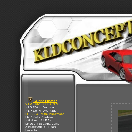
Galerie Photos :
> LP 610-4 - HURACAN
> LP 750-4 - Veneno
> LP 7xx -4 - Aventador
LP 720-4 - 50th Anniversario
LP 700-4 - Roadster
> Gallardo & LP 5xx
LP 570-4 Squadra Corse
> Murcielago & LP 6xx
Reventon