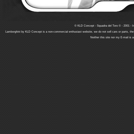
© KLD Concept - Squadra del Toro © - 2001 - In
Lamborghini by KLD Concept is a non-commercial enthusiast website, we do not sell cars or parts, th
Neither this site nor my E-mail is