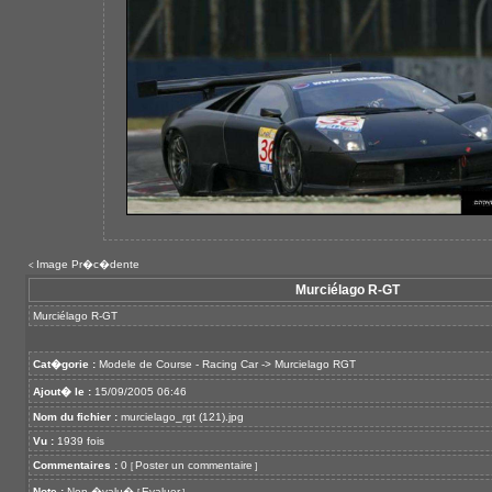
Image Pr�c�dente
<
Murciélago R-GT
Murciélago R-GT
Cat�gorie :
Modele de Course - Racing Car
->
Murcielago RGT
Ajout� le :
15/09/2005 06:46
Nom du fichier :
murcielago_rgt (121).jpg
Vu :
1939 fois
Commentaires :
0
Poster un commentaire
[
]
Note :
Non �valu�
Evaluer