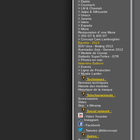
> Diablo
> Countach
> LM & Cheetah
> Jalpa & Silhouette
> Urraco
> Jarama
> Islero
> Espada
> Miura
Restauration d' une Miura
> 350 GT & 400 GT
> Concept Cars Lamborghini
Egoista - 2013
SUV Urus - Beijing 2012
Aventador Jota - Geneve 2012
> Modele de Course
Gallardo SuperTrofeo - GTR
> Photos en vrac
Valentino Balboni
> Events
> Ligne de Production
> Musée Lambo
Techniques :
Donnees techniques
Histoire des modeles
Historique de la marque
Telechargements :
Screensavers
Video
Skin ' s Winamp
Social network :
- Video Youtube
- Instagram
- Facebook
- Tweetez @kldconcept
Autres :
Accueil