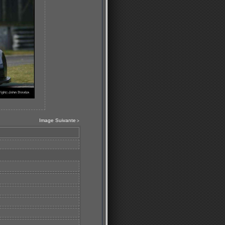
Image Suivante
>