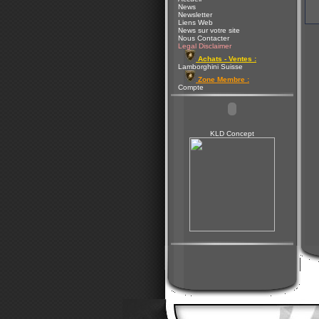
News
Newsletter
Liens Web
News sur votre site
Nous Contacter
Legal Disclaimer
Achats - Ventes :
Lamborghini Suisse
Zone Membre :
Compte
KLD Concept