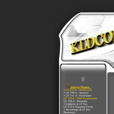
Galerie Photos :
> LP 610-4 - HURACAN
> LP 750-4 - Veneno
> LP 7xx -4 - Aventador
LP 720-4 - 50th Anniversario
LP 700-4 - Roadster
> Gallardo & LP 5xx
LP 570-4 Squadra Corse
> Murcielago & LP 6xx
Reventon