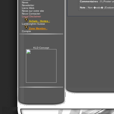
Commentaires :
0
Poster u
[
News
Newsletter
Note :
Non �valu�
Evaluer
[
Liens Web
News sur votre site
Nous Contacter
Legal Disclaimer
Achats - Ventes :
Lamborghini Suisse
Zone Membre :
Compte
KLD Concept