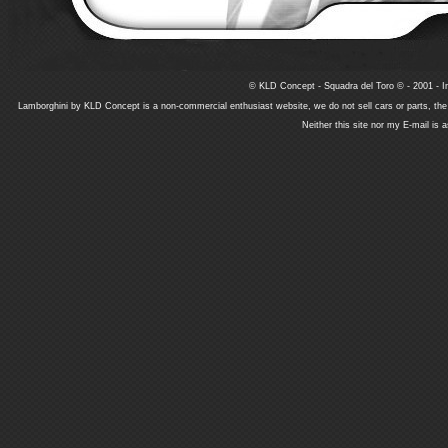
© KLD Concept - Squadra del Toro © - 2001 - In
Lamborghini by KLD Concept is a non-commercial enthusiast website, we do not sell cars or parts, th
Neither this site nor my E-mail is