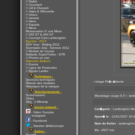
> Diablo
> Countach
> LM & Cheetah
> Jalpa & Silhouette
> Urraco
> Jarama
> Islero
> Espada
> Miura
Restauration d' une Miura
> 350 GT & 400 GT
> Concept Cars Lamborghini
Egoista - 2013
SUV Urus - Beijing 2012
Aventador Jota - Geneve 2012
> Modele de Course
Gallardo SuperTrofeo - GTR
> Photos en vrac
Valentino Balboni
> Events
> Ligne de Production
> Musée Lambo
Techniques :
Donnees techniques
Image Pr�c�dente
<
Histoire des modeles
Historique de la marque
Telechargements :
Screensavers
Murcielago coupe 6.5 l - lam
Video
Skin ' s Winamp
Social network :
Cat�gorie :
Lamborghini Mu
- Video Youtube
- Instagram
Ajout� le :
12/01/2007 20:
- Facebook
Nom du fichier :
lamborghini 
- Tweetez @kldconcept
Vu :
4507 fois
Autres :
Accueil