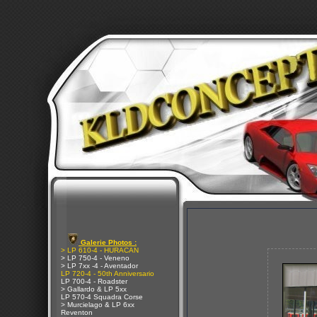
Galerie Photos :
> LP 610-4 - HURACAN
> LP 750-4 - Veneno
> LP 7xx -4 - Aventador
LP 720-4 - 50th Anniversario
LP 700-4 - Roadster
> Gallardo & LP 5xx
LP 570-4 Squadra Corse
> Murcielago & LP 6xx
Reventon