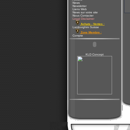
News
Newsletter
Liens Web
News sur votre site
Nous Contacter
Legal Disclaimer
Achats - Ventes :
Lamborghini Suisse
Zone Membre :
Compte
KLD Concept