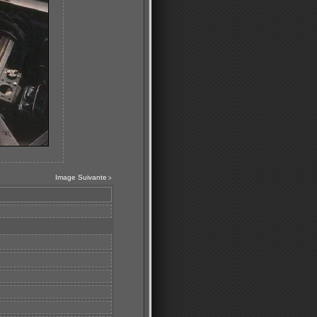
Image Suivante
>