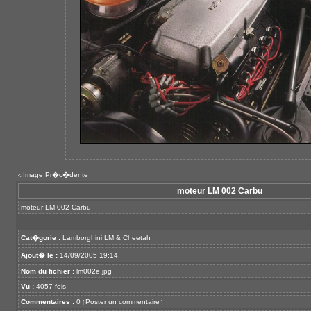
Image Pr�c�dente
<
moteur LM 002 Carbu
moteur LM 002 Carbu
Cat�gorie :
Lamborghini LM & Cheetah
Ajout� le :
14/09/2005 19:14
Nom du fichier :
lm002e.jpg
Vu :
4057 fois
Commentaires :
0
Poster un commentaire
[
]