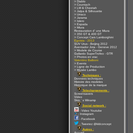
> Diablo
> Countach
> LM & Cheetah
> Jalpa & Silhouette
> Urraco
> Jarama
> Islero
> Espada
> Miura
Restauration d' une Miura
> 350 GT & 400 GT
> Concept Cars Lamborghini
Egoista - 2013
SUV Urus - Beijing 2012
Aventador Jota - Geneve 2012
> Modele de Course
Gallardo SuperTrofeo - GTR
> Photos en vrac
Valentino Balboni
> Events
> Ligne de Production
> Musée Lambo
Techniques :
Donnees techniques
Histoire des modeles
Historique de la marque
Telechargements :
Screensavers
Video
Skin ' s Winamp
Social network :
- Video Youtube
- Instagram
- Facebook
- Tweetez @kldconcept
Autres :
Accueil