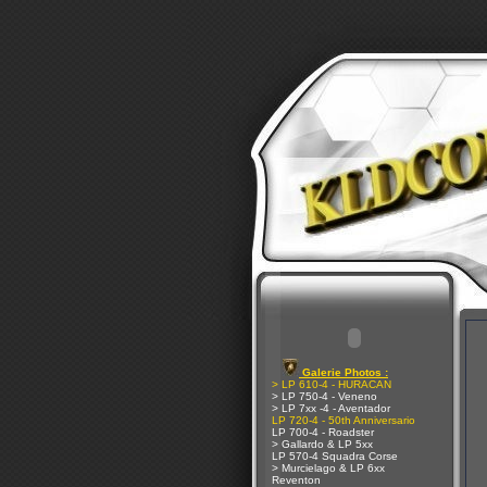
Galerie Photos :
> LP 610-4 - HURACAN
> LP 750-4 - Veneno
> LP 7xx -4 - Aventador
LP 720-4 - 50th Anniversario
LP 700-4 - Roadster
> Gallardo & LP 5xx
LP 570-4 Squadra Corse
> Murcielago & LP 6xx
Reventon