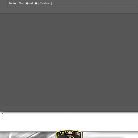
Note :
Non �valu�
Evaluer
[
]