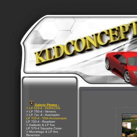
Galerie Photos :
> LP 610-4 - HURACAN
> LP 750-4 - Veneno
> LP 7xx -4 - Aventador
LP 720-4 - 50th Anniversario
LP 700-4 - Roadster
> Gallardo & LP 5xx
LP 570-4 Squadra Corse
> Murcielago & LP 6xx
Reventon