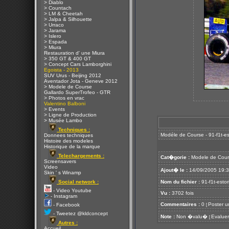
> Diablo
> Countach
> LM & Cheetah
> Jalpa & Silhouette
> Urraco
> Jarama
> Islero
> Espada
> Miura
Restauration d' une Miura
> 350 GT & 400 GT
> Concept Cars Lamborghini
Egoista - 2013
SUV Urus - Beijing 2012
Aventador Jota - Geneve 2012
> Modele de Course
Gallardo SuperTrofeo - GTR
> Photos en vrac
Valentino Balboni
> Events
> Ligne de Production
> Musée Lambo
Techniques :
Modéle de Course - 91-f1t-est
Donnees techniques
Histoire des modeles
Historique de la marque
Telechargements :
Cat�gorie :
Modele de Cour
Screensavers
Video
Ajout� le :
14/09/2005 19:
Skin ' s Winamp
Social network :
Nom du fichier :
91-f1t-estori
- Video Youtube
Vu :
3702 fois
- Instagram
Commentaires :
0
Poster u
- Facebook
[
- Tweetez @kldconcept
Note :
Non �valu�
Evaluer
[
Autres :
Accueil