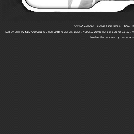
© KLD Concept - Squadra del Toro © - 2001 - In
Lamborghini by KLD Concept is a non-commercial enthusiast website, we do not sell cars or parts, th
Neither this site nor my E-mail is