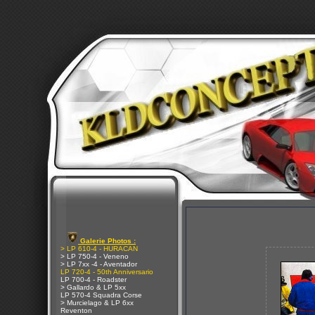
Galerie Photos :
> LP 610-4 - HURACAN
> LP 750-4 - Veneno
> LP 7xx -4 - Aventador
LP 720-4 - 50th Anniversario
LP 700-4 - Roadster
> Gallardo & LP 5xx
LP 570-4 Squadra Corse
> Murcielago & LP 6xx
Reventon