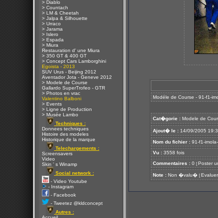
> Diablo
> Countach
> LM & Cheetah
> Jalpa & Silhouette
> Urraco
> Jarama
> Islero
> Espada
> Miura
Restauration d' une Miura
> 350 GT & 400 GT
> Concept Cars Lamborghini
Egoista - 2013
SUV Urus - Beijing 2012
Aventador Jota - Geneve 2012
> Modele de Course
Gallardo SuperTrofeo - GTR
> Photos en vrac
Modéle de Course - 91-f1-imo
Valentino Balboni
> Events
> Ligne de Production
> Musée Lambo
Cat�gorie :
Modele de Cour
Techniques :
Donnees techniques
Ajout� le :
14/09/2005 19:
Histoire des modeles
Historique de la marque
Nom du fichier :
91-f1-imola-
Telechargements :
Vu :
3558 fois
Screensavers
Video
Commentaires :
0
Poster u
[
Skin ' s Winamp
Social network :
Note :
Non �valu�
Evaluer
[
- Video Youtube
- Instagram
- Facebook
- Tweetez @kldconcept
Autres :
Accueil