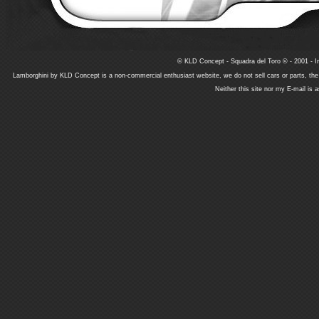
© KLD Concept - Squadra del Toro © - 2001 - In
Lamborghini by KLD Concept is a non-commercial enthusiast website, we do not sell cars or parts, th
Neither this site nor my E-mail is