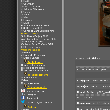
> Diablo
> Countach
> LM & Cheetah
> Jalpa & Silhouette
> Urraco
> Jarama
> Islero
> Espada
> Miura
Restauration d' une Miura
> 350 GT & 400 GT
> Concept Cars Lamborghini
Egoista - 2013
SUV Urus - Beijing 2012
Aventador Jota - Geneve 2012
> Modele de Course
Gallardo SuperTrofeo - GTR
> Photos en vrac
Valentino Balboni
> Events
> Ligne de Production
> Musée Lambo
Image Pr�c�dente
<
Techniques :
Donnees techniques
Histoire des modeles
LP 700-4 Roadster - lp700_ro
Historique de la marque
Telechargements :
Screensavers
Video
Cat�gorie :
AVENTADOR LP
Skin ' s Winamp
Ajout� le :
29/01/2013 13:
Social network :
- Video Youtube
Nom du fichier :
lp700_roads
- Instagram
Vu :
1289 fois
- Facebook
- Tweetez @kldconcept
Commentaires :
0
Poster u
[
Autres :
Note :
Non �valu�
Evaluer
[
Accueil