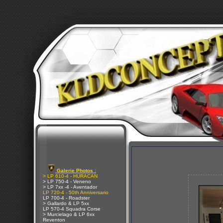
Galerie Photos :
> LP 610-4 - HURACAN
> LP 750-4 - Veneno
> LP 7xx -4 - Aventador
LP 720-4 - 50th Anniversario
LP 700-4 - Roadster
> Gallardo & LP 5xx
LP 570-4 Squadra Corse
> Murcielago & LP 6xx
Reventon