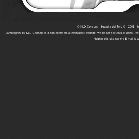
© KLD Concept - Squadra del Toro © - 2001 - In
Lamborghini by KLD Concept is a non-commercial enthusiast website, we do not sell cars or parts, th
Neither this site nor my E-mail is