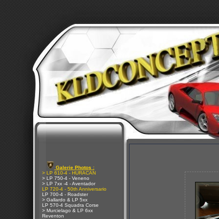
Galerie Photos :
> LP 610-4 - HURACAN
> LP 750-4 - Veneno
> LP 7xx -4 - Aventador
LP 720-4 - 50th Anniversario
LP 700-4 - Roadster
> Gallardo & LP 5xx
LP 570-4 Squadra Corse
> Murcielago & LP 6xx
Reventon