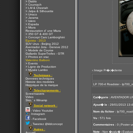
> Diablo
> Countach
> LM & Cheetah
> Jalpa & Silhouette
> Urraco
> Jarama
> Islero
> Espada
> Miura
Restauration d' une Miura
> 350 GT & 400 GT
> Concept Cars Lamborghini
Egoista - 2013
SUV Urus - Beijing 2012
Aventador Jota - Geneve 2012
> Modele de Course
Gallardo SuperTrofeo - GTR
> Photos en vrac
Valentino Balboni
> Events
> Ligne de Production
> Musée Lambo
Image Pr�c�dente
<
Techniques :
Donnees techniques
Histoire des modeles
LP 700-4 Roadster - lp700_ro
Historique de la marque
Telechargements :
Screensavers
Video
Cat�gorie :
AVENTADOR LP
Skin ' s Winamp
Ajout� le :
29/01/2013 13:
Social network :
- Video Youtube
Nom du fichier :
lp700_roads
- Instagram
Vu :
571 fois
- Facebook
- Tweetez @kldconcept
Commentaires :
0
Poster u
[
Autres :
Note :
Non �valu�
Evaluer
[
Accueil