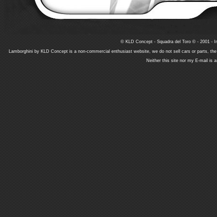
© KLD Concept - Squadra del Toro © - 2001 - In
Lamborghini by KLD Concept is a non-commercial enthusiast website, we do not sell cars or parts, th
Neither this site nor my E-mail is