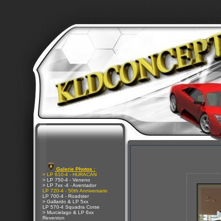
Galerie Photos :
> LP 610-4 - HURACAN
> LP 750-4 - Veneno
> LP 7xx -4 - Aventador
LP 720-4 - 50th Anniversario
LP 700-4 - Roadster
> Gallardo & LP 5xx
LP 570-4 Squadra Corse
> Murcielago & LP 6xx
Reventon