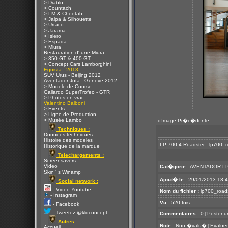
> Diablo
> Countach
> LM & Cheetah
> Jalpa & Silhouette
> Urraco
> Jarama
> Islero
> Espada
> Miura
Restauration d' une Miura
> 350 GT & 400 GT
> Concept Cars Lamborghini
Egoista - 2013
SUV Urus - Beijing 2012
Aventador Jota - Geneve 2012
> Modele de Course
Gallardo SuperTrofeo - GTR
> Photos en vrac
Valentino Balboni
> Events
> Ligne de Production
> Musée Lambo
Image Pr�c�dente
<
Techniques :
Donnees techniques
Histoire des modeles
LP 700-4 Roadster - lp700_ro
Historique de la marque
Telechargements :
Screensavers
Video
Cat�gorie :
AVENTADOR LP
Skin ' s Winamp
Ajout� le :
29/01/2013 13:
Social network :
- Video Youtube
Nom du fichier :
lp700_roads
- Instagram
Vu :
520 fois
- Facebook
- Tweetez @kldconcept
Commentaires :
0
Poster u
[
Autres :
Note :
Non �valu�
Evaluer
[
Accueil