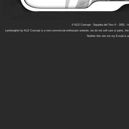
© KLD Concept - Squadra del Toro © - 2001 - In
Lamborghini by KLD Concept is a non-commercial enthusiast website, we do not sell cars or parts, th
Neither this site nor my E-mail is