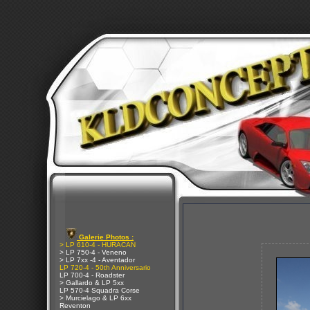
Galerie Photos :
> LP 610-4 - HURACAN
> LP 750-4 - Veneno
> LP 7xx -4 - Aventador
LP 720-4 - 50th Anniversario
LP 700-4 - Roadster
> Gallardo & LP 5xx
LP 570-4 Squadra Corse
> Murcielago & LP 6xx
Reventon