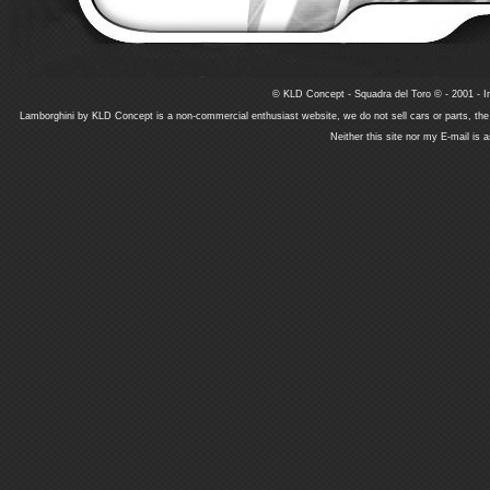
© KLD Concept - Squadra del Toro © - 2001 - In
Lamborghini by KLD Concept is a non-commercial enthusiast website, we do not sell cars or parts, th
Neither this site nor my E-mail is