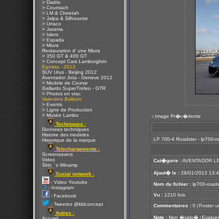
> Diablo
> Countach
> LM & Cheetah
> Jalpa & Silhouette
> Urraco
> Jarama
> Islero
> Espada
> Miura
Restauration d' une Miura
> 350 GT & 400 GT
> Concept Cars Lamborghini
Egoista - 2013
SUV Urus - Beijing 2012
Aventador Jota - Geneve 2012
> Modele de Course
Gallardo SuperTrofeo - GTR
> Photos en vrac
Valentino Balboni
> Events
> Ligne de Production
> Musée Lambo
Image Pr�c�dente
<
Techniques :
Donnees techniques
Histoire des modeles
LP 700-4 Roadster - lp700-ro
Historique de la marque
Telechargements :
Screensavers
Video
Cat�gorie :
AVENTADOR LP
Skin ' s Winamp
Ajout� le :
29/01/2013 13:
Social network :
- Video Youtube
Nom du fichier :
lp700-roadst
- Instagram
Vu :
1210 fois
- Facebook
- Tweetez @kldconcept
Commentaires :
0
Poster u
[
Autres :
Note :
Non �valu�
Evaluer
[
Accueil