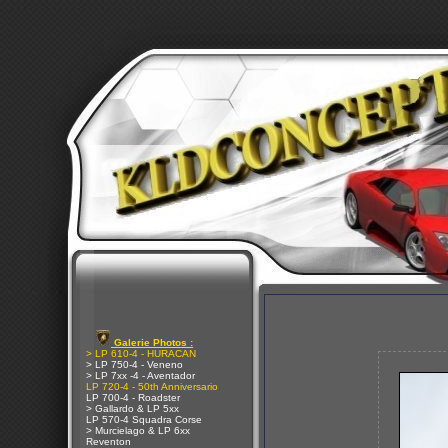
Galerie Photos :
> LP 610-4 - HURACAN
> LP 750-4 - Veneno
> LP 7xx -4 - Aventador
LP 720-4 - 50th Anniversario
LP 700-4 - Roadster
> Gallardo & LP 5xx
LP 570-4 Squadra Corse
> Murcielago & LP 6xx
Reventon