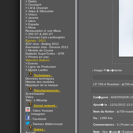
> Diablo
> Countach
> LM & Cheetah
> Jalpa & Silhouette
> Urraco
> Jarama
> Islero
> Espada
> Miura
Restauration d' une Miura
> 350 GT & 400 GT
> Concept Cars Lamborghini
Egoista - 2013
SUV Urus - Beijing 2012
Aventador Jota - Geneve 2012
> Modele de Course
Gallardo SuperTrofeo - GTR
> Photos en vrac
Valentino Balboni
> Events
> Ligne de Production
> Musée Lambo
Image Pr�c�dente
<
Techniques :
Donnees techniques
Histoire des modeles
LP 700-4 Roadster - lp700-ro
Historique de la marque
Telechargements :
Screensavers
Video
Cat�gorie :
AVENTADOR LP
Skin ' s Winamp
Ajout� le :
12/11/2012 13:2
Social network :
- Video Youtube
Nom du fichier :
lp700-roadst
- Instagram
Vu :
1399 fois
- Facebook
- Tweetez @kldconcept
Commentaires :
0
Poster u
[
Autres :
Note :
Non �valu�
Evaluer
[
Accueil