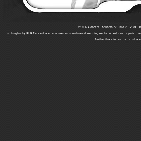
© KLD Concept - Squadra del Toro © - 2001 - In
Lamborghini by KLD Concept is a non-commercial enthusiast website, we do not sell cars or parts, th
Neither this site nor my E-mail is