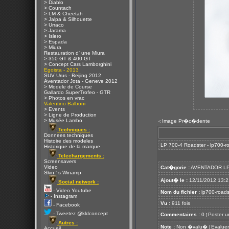
> Diablo
> Countach
> LM & Cheetah
> Jalpa & Silhouette
> Urraco
> Jarama
> Islero
> Espada
> Miura
Restauration d' une Miura
> 350 GT & 400 GT
> Concept Cars Lamborghini
Egoista - 2013
SUV Urus - Beijing 2012
Aventador Jota - Geneve 2012
> Modele de Course
Gallardo SuperTrofeo - GTR
> Photos en vrac
Valentino Balboni
> Events
> Ligne de Production
> Musée Lambo
Image Pr�c�dente
<
Techniques :
Donnees techniques
Histoire des modeles
LP 700-4 Roadster - lp700-ro
Historique de la marque
Telechargements :
Screensavers
Video
Cat�gorie :
AVENTADOR LP
Skin ' s Winamp
Ajout� le :
12/11/2012 13:2
Social network :
- Video Youtube
Nom du fichier :
lp700-roadst
- Instagram
Vu :
911 fois
- Facebook
- Tweetez @kldconcept
Commentaires :
0
Poster u
[
Autres :
Note :
Non �valu�
Evaluer
[
Accueil