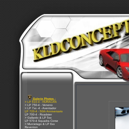
Galerie Photos :
> LP 610-4 - HURACAN
> LP 750-4 - Veneno
> LP 7xx -4 - Aventador
LP 720-4 - 50th Anniversario
LP 700-4 - Roadster
> Gallardo & LP 5xx
LP 570-4 Squadra Corse
> Murcielago & LP 6xx
Reventon