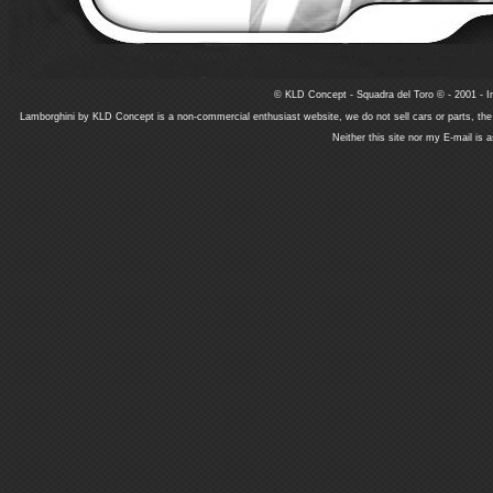
© KLD Concept - Squadra del Toro © - 2001 - In
Lamborghini by KLD Concept is a non-commercial enthusiast website, we do not sell cars or parts, th
Neither this site nor my E-mail is