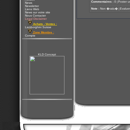
Commentaires :
0
Poster u
[
News
Newsletter
Note :
Non �valu�
Evaluer
[
Liens Web
News sur votre site
Nous Contacter
Legal Disclaimer
Achats - Ventes :
Lamborghini Suisse
Zone Membre :
Compte
KLD Concept