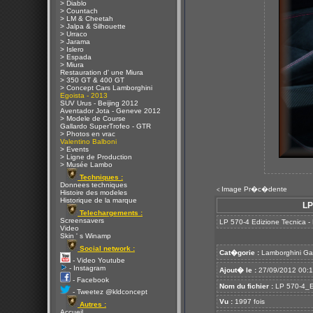
> Diablo
> Countach
> LM & Cheetah
> Jalpa & Silhouette
> Urraco
> Jarama
> Islero
> Espada
> Miura
Restauration d' une Miura
> 350 GT & 400 GT
> Concept Cars Lamborghini
Egoista - 2013
SUV Urus - Beijing 2012
Aventador Jota - Geneve 2012
> Modele de Course
Gallardo SuperTrofeo - GTR
> Photos en vrac
Valentino Balboni
> Events
> Ligne de Production
> Musée Lambo
Techniques :
Donnees techniques
Image Pr�c�dente
<
Histoire des modeles
Historique de la marque
LP
Telechargements :
Screensavers
LP 570-4 Edizione Tecnica -
Video
Skin ' s Winamp
Social network :
Cat�gorie :
Lamborghini Ga
- Video Youtube
- Instagram
Ajout� le :
27/09/2012 00:
- Facebook
Nom du fichier :
LP 570-4_Ed
- Tweetez @kldconcept
Vu :
1997 fois
Autres :
Accueil