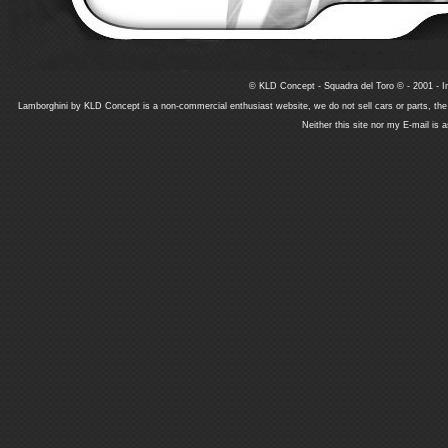
© KLD Concept - Squadra del Toro © - 2001 - In
Lamborghini by KLD Concept is a non-commercial enthusiast website, we do not sell cars or parts, th
Neither this site nor my E-mail is