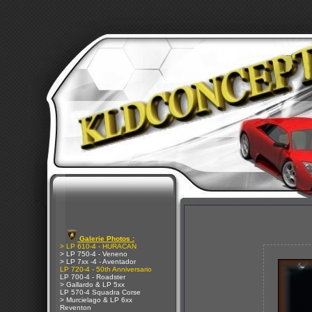
Galerie Photos :
> LP 610-4 - HURACAN
> LP 750-4 - Veneno
> LP 7xx -4 - Aventador
LP 720-4 - 50th Anniversario
LP 700-4 - Roadster
> Gallardo & LP 5xx
LP 570-4 Squadra Corse
> Murcielago & LP 6xx
Reventon