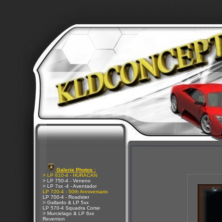
Galerie Photos :
> LP 610-4 - HURACAN
> LP 750-4 - Veneno
> LP 7xx -4 - Aventador
LP 720-4 - 50th Anniversario
LP 700-4 - Roadster
> Gallardo & LP 5xx
LP 570-4 Squadra Corse
> Murcielago & LP 6xx
Reventon