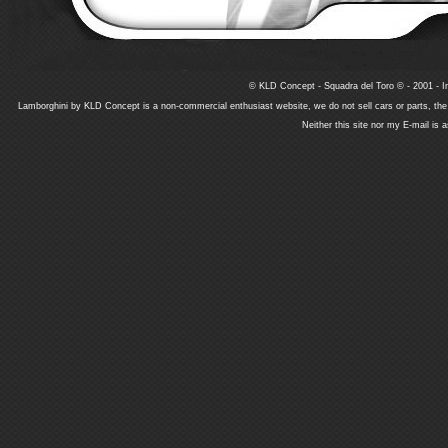
© KLD Concept - Squadra del Toro © - 2001 - In
Lamborghini by KLD Concept is a non-commercial enthusiast website, we do not sell cars or parts, th
Neither this site nor my E-mail is