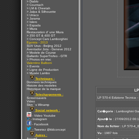
> Diablo
> Countach
> LM & Cheetah
> Jalpa & Silhouette
> Urraco
> Jarama
> Islero
> Espada
> Miura
Restauration d' une Miura
> 350 GT & 400 GT
> Concept Cars Lamborghini
Egoista - 2013
SUV Urus - Beijing 2012
Aventador Jota - Geneve 2012
> Modele de Course
Gallardo SuperTrofeo - GTR
> Photos en vrac
Valentino Balboni
> Events
> Ligne de Production
> Musée Lambo
Techniques :
Donnees techniques
Histoire des modeles
Historique de la marque
LP
Telechargements :
LP 570-4 Edizione Tecnica -
Screensavers
Video
Skin ' s Winamp
Social network :
Cat�gorie :
Lamborghini Ga
- Video Youtube
- Instagram
Ajout� le :
27/09/2012 00:
- Facebook
Nom du fichier :
LP 570-4_Ed
- Tweetez @kldconcept
Vu :
1987 fois
Autres :
Accueil