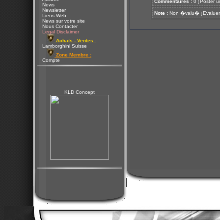
Commentaires :
0
Poster u
[
News
Newsletter
Note :
Non �valu�
Evaluer
[
Liens Web
News sur votre site
Nous Contacter
Legal Disclaimer
Achats - Ventes :
Lamborghini Suisse
Zone Membre :
Compte
KLD Concept