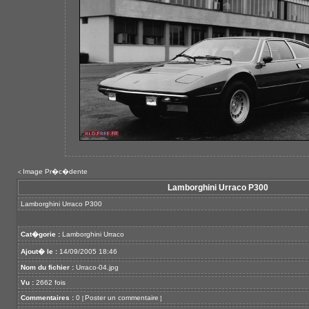
Image Pr�c�dente
<
Lamborghini Urraco P300
Lamborghini Urraco P300
Cat�gorie :
Lamborghini Urraco
Ajout� le :
14/09/2005 18:46
Nom du fichier :
Urraco-04.jpg
Vu :
2662 fois
Commentaires :
0
Poster un commentaire
[
]