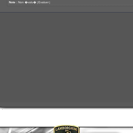
Note :
Non �valu�
Evaluer
[
]