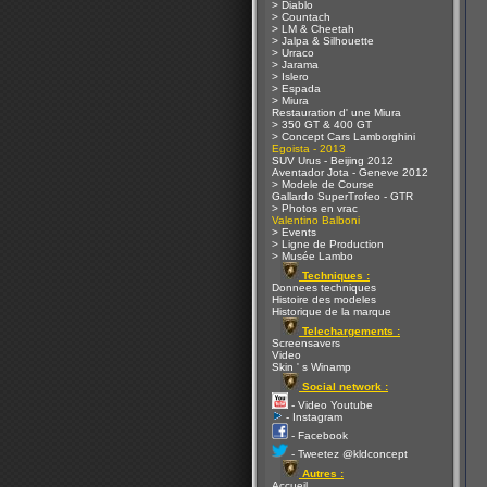
> Diablo
> Countach
> LM & Cheetah
> Jalpa & Silhouette
> Urraco
> Jarama
> Islero
> Espada
> Miura
Restauration d' une Miura
> 350 GT & 400 GT
> Concept Cars Lamborghini
Egoista - 2013
SUV Urus - Beijing 2012
Aventador Jota - Geneve 2012
> Modele de Course
Gallardo SuperTrofeo - GTR
> Photos en vrac
Valentino Balboni
> Events
> Ligne de Production
> Musée Lambo
Techniques :
Donnees techniques
Histoire des modeles
Historique de la marque
Telechargements :
Screensavers
Video
Skin ' s Winamp
Social network :
- Video Youtube
- Instagram
- Facebook
- Tweetez @kldconcept
Autres :
Accueil