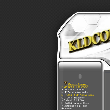
Galerie Photos :
> LP 610-4 - HURACAN
> LP 750-4 - Veneno
> LP 7xx -4 - Aventador
LP 720-4 - 50th Anniversario
LP 700-4 - Roadster
> Gallardo & LP 5xx
LP 570-4 Squadra Corse
> Murcielago & LP 6xx
Reventon