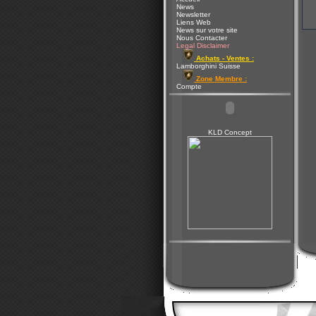
News
Newsletter
Liens Web
News sur votre site
Nous Contacter
Legal Disclaimer
Achats - Ventes :
Lamborghini Suisse
Zone Membre :
Compte
KLD Concept