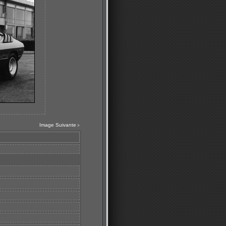
Image Suivante
>