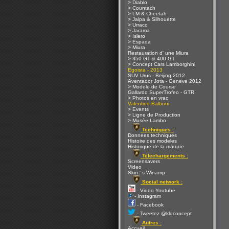
> Diablo
> Countach
> LM & Cheetah
> Jalpa & Silhouette
> Urraco
> Jarama
> Islero
> Espada
> Miura
Restauration d' une Miura
> 350 GT & 400 GT
> Concept Cars Lamborghini
Egoista - 2013
SUV Urus - Beijing 2012
Aventador Jota - Geneve 2012
> Modele de Course
Gallardo SuperTrofeo - GTR
> Photos en vrac
Valentino Balboni
> Events
> Ligne de Production
> Musée Lambo
Techniques :
Donnees techniques
Histoire des modeles
Historique de la marque
Telechargements :
Screensavers
Video
Skin ' s Winamp
Social network :
- Video Youtube
- Instagram
- Facebook
- Tweetez @kldconcept
Autres :
Accueil