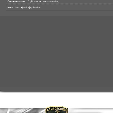
Commentaires :
0
Poster un commentaire
[
]
Note :
Non �valu�
Evaluer
[
]