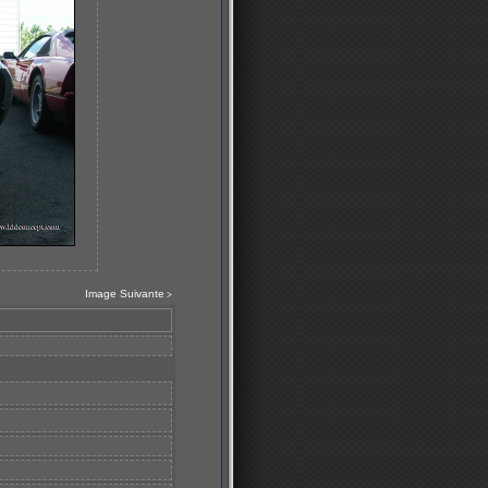
Image Suivante
>