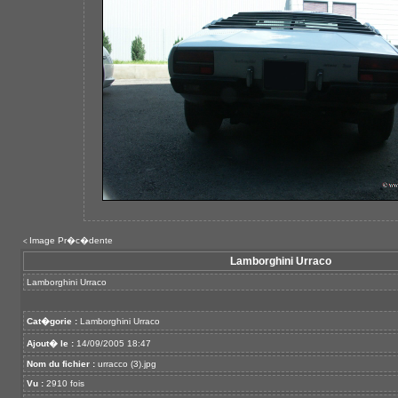
Image Pr�c�dente
<
Lamborghini Urraco
Lamborghini Urraco
Cat�gorie :
Lamborghini Urraco
Ajout� le :
14/09/2005 18:47
Nom du fichier :
urracco (3).jpg
Vu :
2910 fois