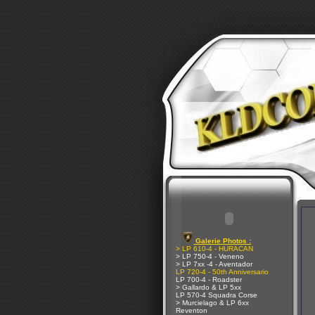
Galerie Photos :
> LP 610-4 - HURACAN
> LP 750-4 - Veneno
> LP 7xx -4 - Aventador
LP 720-4 - 50th Anniversario
LP 700-4 - Roadster
> Gallardo & LP 5xx
LP 570-4 Squadra Corse
> Murcielago & LP 6xx
Reventon