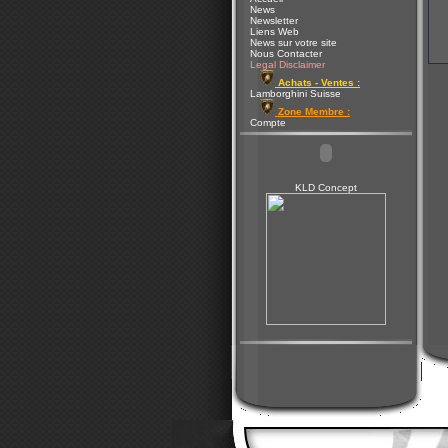
News
Newsletter
Liens Web
News sur votre site
Nous Contacter
Legal Disclaimer
Achats - Ventes :
Lamborghini Suisse
Zone Membre :
Compte
KLD Concept