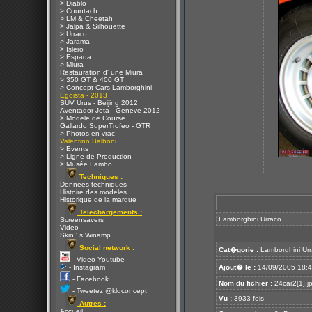
> Diablo
> Countach
> LM & Cheetah
> Jalpa & Silhouette
> Urraco
> Jarama
> Islero
> Espada
> Miura
Restauration d' une Miura
> 350 GT & 400 GT
> Concept Cars Lamborghini
Egoista - 2013
SUV Urus - Beijing 2012
Aventador Jota - Geneve 2012
> Modele de Course
Gallardo SuperTrofeo - GTR
> Photos en vrac
Valentino Balboni
> Events
> Ligne de Production
> Musée Lambo
Techniques :
Donnees techniques
Histoire des modeles
Historique de la marque
Telechargements :
Lamborghini Urraco
Screensavers
Video
Skin ' s Winamp
Social network :
Cat�gorie :
Lamborghini Ur
- Video Youtube
- Instagram
Ajout� le :
14/09/2005 18:
- Facebook
Nom du fichier :
24car2[1].j
- Tweetez @kldconcept
Vu :
3933 fois
Autres :
Accueil