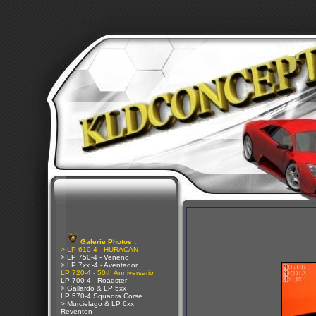
Galerie Photos :
> LP 610-4 - HURACAN
> LP 750-4 - Veneno
> LP 7xx -4 - Aventador
LP 720-4 - 50th Anniversario
LP 700-4 - Roadster
> Gallardo & LP 5xx
LP 570-4 Squadra Corse
> Murcielago & LP 6xx
Reventon