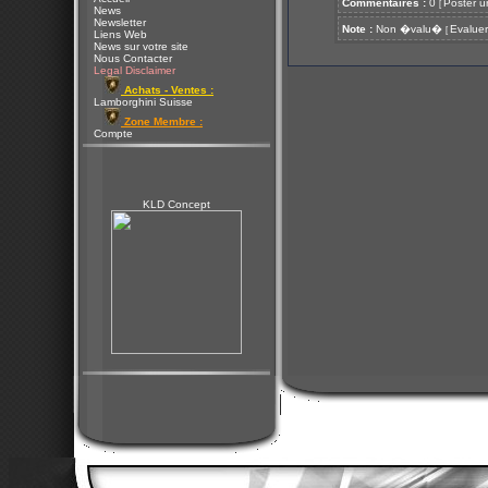
Commentaires :
0
Poster u
[
News
Newsletter
Note :
Non �valu�
Evaluer
[
Liens Web
News sur votre site
Nous Contacter
Legal Disclaimer
Achats - Ventes :
Lamborghini Suisse
Zone Membre :
Compte
KLD Concept