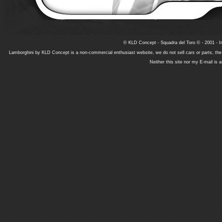
© KLD Concept - Squadra del Toro © - 2001 - In
Lamborghini by KLD Concept is a non-commercial enthusiast website, we do not sell cars or parts, th
Neither this site nor my E-mail is