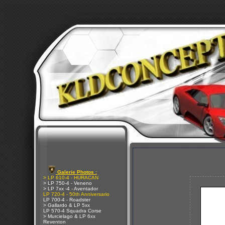
Galerie Photos :
> LP 610-4 - HURACAN
> LP 750-4 - Veneno
> LP 7xx -4 - Aventador
LP 720-4 - 50th Anniversario
LP 700-4 - Roadster
> Gallardo & LP 5xx
LP 570-4 Squadra Corse
> Murcielago & LP 6xx
Reventon