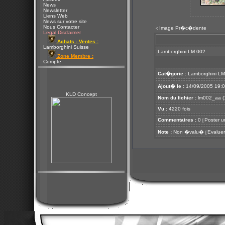
News
Newsletter
Liens Web
News sur votre site
Nous Contacter
Image Pr�c�dente
<
Legal Disclaimer
Achats - Ventes :
Lamborghini Suisse
Lamborghini LM 002
Zone Membre :
Compte
Cat�gorie :
Lamborghini L
Ajout� le :
14/09/2005 19:
KLD Concept
Nom du fichier :
lm002_aa (1
Vu :
4220 fois
Commentaires :
0
Poster u
[
Note :
Non �valu�
Evaluer
[