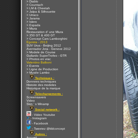
> Diablo
> Countach
> LM & Cheetah
> Jalpa & Silhouette
> Urraco
> Jarama
> Islero
> Espada
> Miura
Restauration d' une Miura
> 350 GT & 400 GT
> Concept Cars Lamborghini
Egoista - 2013
SUV Urus - Beijing 2012
Aventador Jota - Geneve 2012
> Modele de Course
Gallardo SuperTrofeo - GTR
> Photos en vrac
Valentino Balboni
> Events
> Ligne de Production
> Musée Lambo
Techniques :
Donnees techniques
Histoire des modeles
Historique de la marque
Telechargements :
Screensavers
Video
Skin ' s Winamp
Social network :
- Video Youtube
- Instagram
- Facebook
- Tweetez @kldconcept
Autres :
Accueil