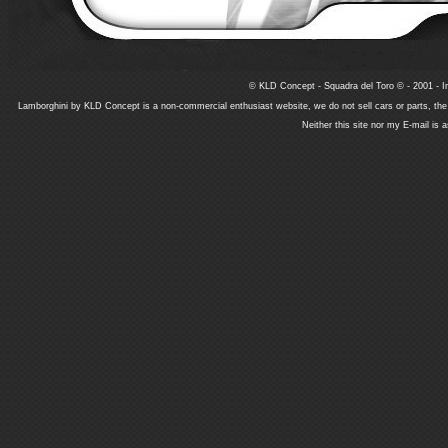
© KLD Concept - Squadra del Toro © - 2001 - In
Lamborghini by KLD Concept is a non-commercial enthusiast website, we do not sell cars or parts, th
Neither this site nor my E-mail is