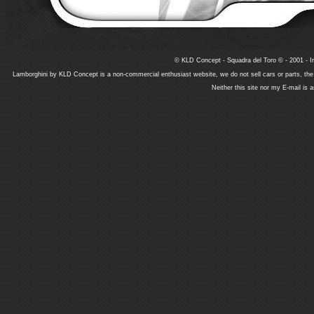
© KLD Concept - Squadra del Toro © - 2001 - In
Lamborghini by KLD Concept is a non-commercial enthusiast website, we do not sell cars or parts, th
Neither this site nor my E-mail is