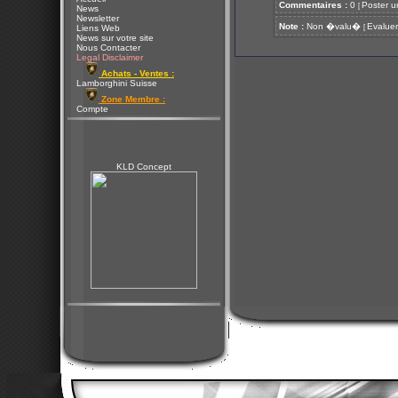
Commentaires :
0
Poster u
[
News
Newsletter
Note :
Non �valu�
Evaluer
[
Liens Web
News sur votre site
Nous Contacter
Legal Disclaimer
Achats - Ventes :
Lamborghini Suisse
Zone Membre :
Compte
KLD Concept