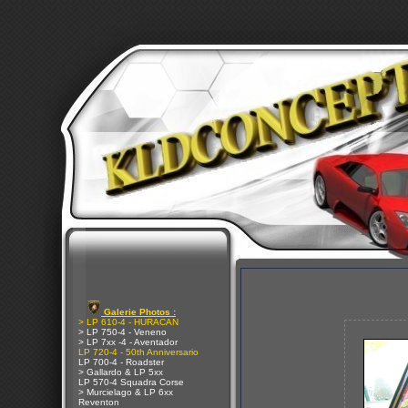
Galerie Photos :
> LP 610-4 - HURACAN
> LP 750-4 - Veneno
> LP 7xx -4 - Aventador
LP 720-4 - 50th Anniversario
LP 700-4 - Roadster
> Gallardo & LP 5xx
LP 570-4 Squadra Corse
> Murcielago & LP 6xx
Reventon