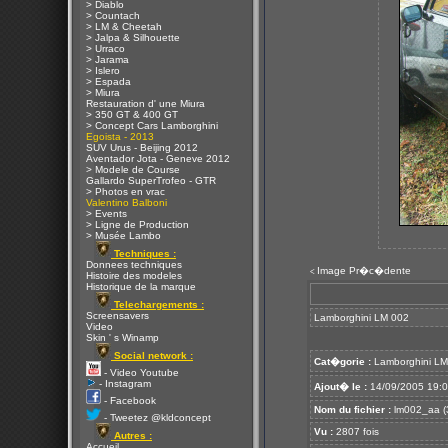
> Diablo
> Countach
> LM & Cheetah
> Jalpa & Silhouette
> Urraco
> Jarama
> Islero
> Espada
> Miura
Restauration d' une Miura
> 350 GT & 400 GT
> Concept Cars Lamborghini
Egoista - 2013
SUV Urus - Beijing 2012
Aventador Jota - Geneve 2012
> Modele de Course
Gallardo SuperTrofeo - GTR
> Photos en vrac
Valentino Balboni
> Events
> Ligne de Production
> Musée Lambo
Techniques :
Donnees techniques
Image Pr�c�dente
<
Histoire des modeles
Historique de la marque
Telechargements :
Screensavers
Lamborghini LM 002
Video
Skin ' s Winamp
Social network :
Cat�gorie :
Lamborghini L
- Video Youtube
- Instagram
Ajout� le :
14/09/2005 19:
- Facebook
Nom du fichier :
lm002_aa (3
- Tweetez @kldconcept
Vu :
2807 fois
Autres :
Accueil