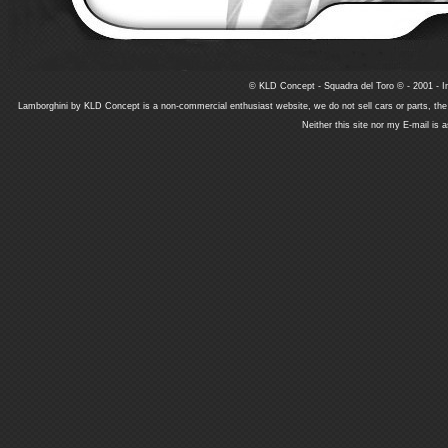
© KLD Concept - Squadra del Toro © - 2001 - In
Lamborghini by KLD Concept is a non-commercial enthusiast website, we do not sell cars or parts, th
Neither this site nor my E-mail is