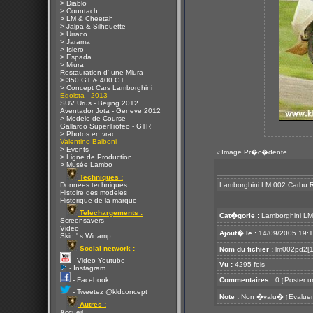
> Diablo
> Countach
> LM & Cheetah
> Jalpa & Silhouette
> Urraco
> Jarama
> Islero
> Espada
> Miura
Restauration d' une Miura
> 350 GT & 400 GT
> Concept Cars Lamborghini
Egoista - 2013
SUV Urus - Beijing 2012
Aventador Jota - Geneve 2012
> Modele de Course
Gallardo SuperTrofeo - GTR
> Photos en vrac
Valentino Balboni
> Events
Image Pr�c�dente
<
> Ligne de Production
> Musée Lambo
Techniques :
Donnees techniques
Lamborghini LM 002 Carbu R
Histoire des modeles
Historique de la marque
Telechargements :
Cat�gorie :
Lamborghini L
Screensavers
Video
Ajout� le :
14/09/2005 19:
Skin ' s Winamp
Social network :
Nom du fichier :
lm002pd2[1
- Video Youtube
Vu :
4295 fois
- Instagram
- Facebook
Commentaires :
0
Poster u
[
- Tweetez @kldconcept
Note :
Non �valu�
Evaluer
[
Autres :
Accueil