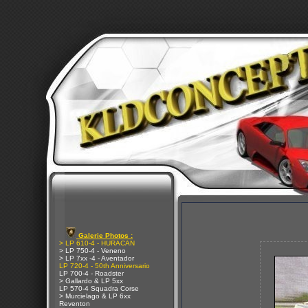
Galerie Photos :
> LP 610-4 - HURACAN
> LP 750-4 - Veneno
> LP 7xx -4 - Aventador
LP 720-4 - 50th Anniversario
LP 700-4 - Roadster
> Gallardo & LP 5xx
LP 570-4 Squadra Corse
> Murcielago & LP 6xx
Reventon