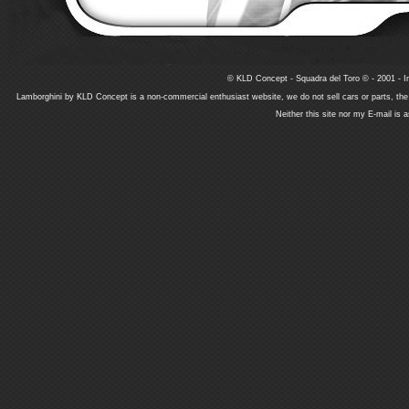
© KLD Concept - Squadra del Toro © - 2001 - In
Lamborghini by KLD Concept is a non-commercial enthusiast website, we do not sell cars or parts, th
Neither this site nor my E-mail is