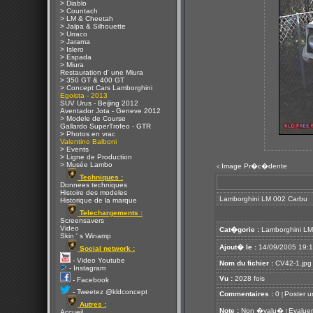
> Diablo
> Countach
> LM & Cheetah
> Jalpa & Silhouette
> Urraco
> Jarama
> Islero
> Espada
> Miura
Restauration d' une Miura
> 350 GT & 400 GT
> Concept Cars Lamborghini
Egoista - 2013
SUV Urus - Beijing 2012
Aventador Jota - Geneve 2012
> Modele de Course
Gallardo SuperTrofeo - GTR
> Photos en vrac
Valentino Balboni
> Events
> Ligne de Production
> Musée Lambo
Image Pr�c�dente
<
Techniques :
Donnees techniques
Histoire des modeles
Lamborghini LM 002 Carbu
Historique de la marque
Telechargements :
Screensavers
Video
Cat�gorie :
Lamborghini L
Skin ' s Winamp
Ajout� le :
14/09/2005 19:
Social network :
- Video Youtube
Nom du fichier :
CV42-1.jpg
- Instagram
Vu :
2028 fois
- Facebook
- Tweetez @kldconcept
Commentaires :
0
Poster u
[
Autres :
Note :
Non �valu�
Evaluer
[
Accueil