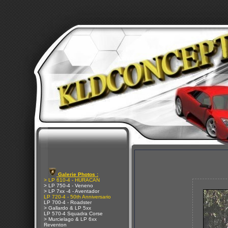
Galerie Photos :
> LP 610-4 - HURACAN
> LP 750-4 - Veneno
> LP 7xx -4 - Aventador
LP 720-4 - 50th Anniversario
LP 700-4 - Roadster
> Gallardo & LP 5xx
LP 570-4 Squadra Corse
> Murcielago & LP 6xx
Reventon