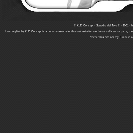
© KLD Concept - Squadra del Toro © - 2001 - In
Lamborghini by KLD Concept is a non-commercial enthusiast website, we do not sell cars or parts, th
Neither this site nor my E-mail is