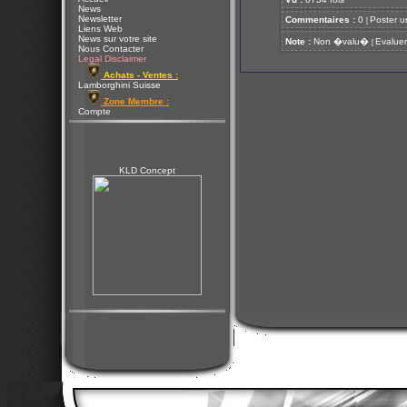
News
Newsletter
Commentaires :
0
Poster u
[
Liens Web
News sur votre site
Note :
Non �valu�
Evaluer
[
Nous Contacter
Legal Disclaimer
Achats - Ventes :
Lamborghini Suisse
Zone Membre :
Compte
KLD Concept