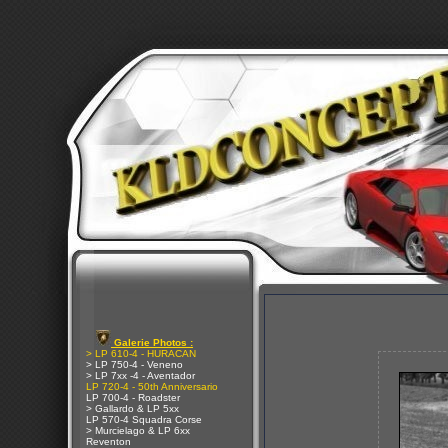
Galerie Photos :
> LP 610-4 - HURACAN
> LP 750-4 - Veneno
> LP 7xx -4 - Aventador
LP 720-4 - 50th Anniversario
LP 700-4 - Roadster
> Gallardo & LP 5xx
LP 570-4 Squadra Corse
> Murcielago & LP 6xx
Reventon