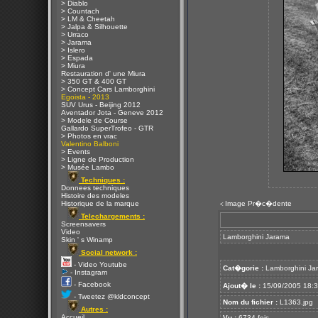
> Diablo
> Countach
> LM & Cheetah
> Jalpa & Silhouette
> Urraco
> Jarama
> Islero
> Espada
> Miura
Restauration d' une Miura
> 350 GT & 400 GT
> Concept Cars Lamborghini
Egoista - 2013
SUV Urus - Beijing 2012
Aventador Jota - Geneve 2012
> Modele de Course
Gallardo SuperTrofeo - GTR
> Photos en vrac
Valentino Balboni
> Events
> Ligne de Production
> Musée Lambo
Techniques :
Donnees techniques
Histoire des modeles
Historique de la marque
Image Pr�c�dente
<
Telechargements :
Screensavers
Video
Lamborghini Jarama
Skin ' s Winamp
Social network :
- Video Youtube
Cat�gorie :
Lamborghini Ja
- Instagram
- Facebook
Ajout� le :
15/09/2005 18:
- Tweetez @kldconcept
Nom du fichier :
L1363.jpg
Autres :
Accueil
Vu :
6734 fois