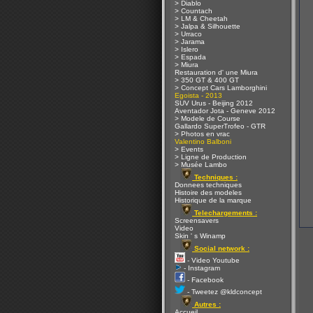
> Diablo
> Countach
> LM & Cheetah
> Jalpa & Silhouette
> Urraco
> Jarama
> Islero
> Espada
> Miura
Restauration d' une Miura
> 350 GT & 400 GT
> Concept Cars Lamborghini
Egoista - 2013
SUV Urus - Beijing 2012
Aventador Jota - Geneve 2012
> Modele de Course
Gallardo SuperTrofeo - GTR
> Photos en vrac
Valentino Balboni
> Events
> Ligne de Production
> Musée Lambo
Techniques :
Donnees techniques
Histoire des modeles
Historique de la marque
Telechargements :
Screensavers
Video
Skin ' s Winamp
Social network :
- Video Youtube
- Instagram
- Facebook
- Tweetez @kldconcept
Autres :
Accueil