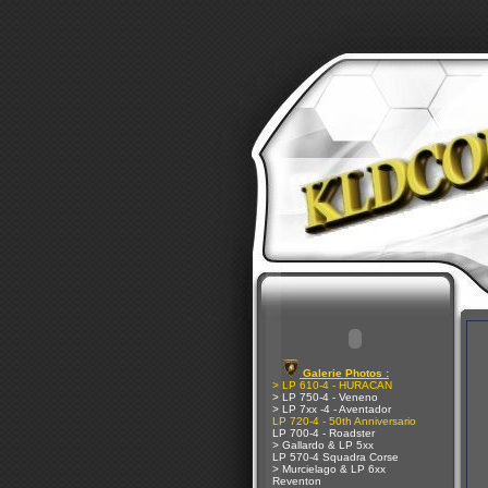
Galerie Photos :
> LP 610-4 - HURACAN
> LP 750-4 - Veneno
> LP 7xx -4 - Aventador
LP 720-4 - 50th Anniversario
LP 700-4 - Roadster
> Gallardo & LP 5xx
LP 570-4 Squadra Corse
> Murcielago & LP 6xx
Reventon