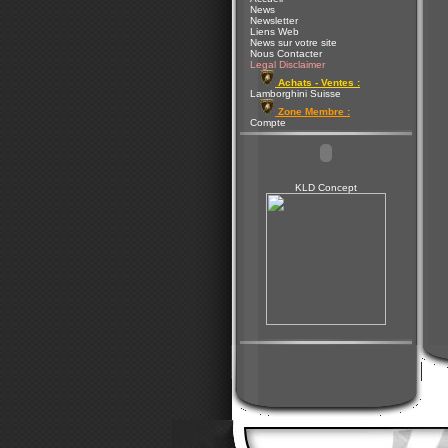
News
Newsletter
Liens Web
News sur votre site
Nous Contacter
Legal Disclaimer
Achats - Ventes :
Lamborghini Suisse
Zone Membre :
Compte
KLD Concept