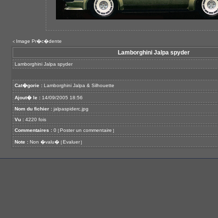
Image Pr�c�dente
<
Lamborghini Jalpa spyder
Lamborghini Jalpa spyder
Cat�gorie :
Lamborghini Jalpa & Silhouette
Ajout� le :
14/09/2005 18:56
Nom du fichier :
jalpaspiderc.jpg
Vu :
4220 fois
Commentaires :
0
Poster un commentaire
[
]
Note :
Non �valu�
Evaluer
[
]