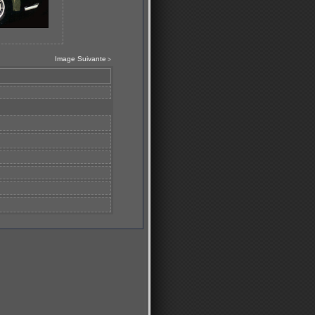
Image Suivante
>