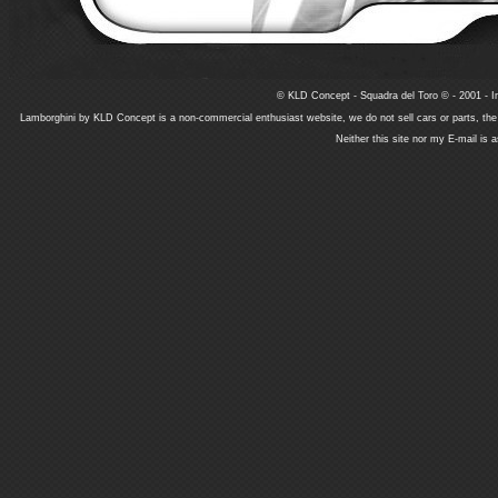
© KLD Concept - Squadra del Toro © - 2001 - In
Lamborghini by KLD Concept is a non-commercial enthusiast website, we do not sell cars or parts, th
Neither this site nor my E-mail is