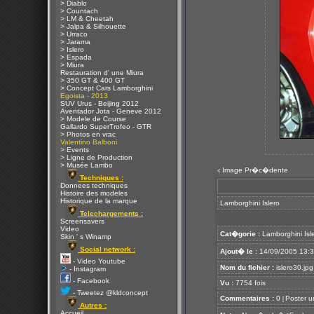
> Diablo
> Countach
> LM & Cheetah
> Jalpa & Silhouette
> Urraco
> Jarama
> Islero
> Espada
> Miura
Restauration d' une Miura
> 350 GT & 400 GT
> Concept Cars Lamborghini
Egoista - 2013
SUV Urus - Beijing 2012
Aventador Jota - Geneve 2012
> Modele de Course
Gallardo SuperTrofeo - GTR
> Photos en vrac
Valentino Balboni
> Events
> Ligne de Production
> Musée Lambo
Image Pr�c�dente
<
Techniques :
Donnees techniques
Histoire des modeles
Historique de la marque
Lamborghini Islero
Telechargements :
Screensavers
Video
Cat�gorie :
Lamborghini Isl
Skin ' s Winamp
Social network :
Ajout� le :
14/09/2005 13:
- Video Youtube
Nom du fichier :
islero30.jpg
- Instagram
- Facebook
Vu :
7754 fois
- Tweetez @kldconcept
Commentaires :
0
Poster u
[
Autres :
Accueil