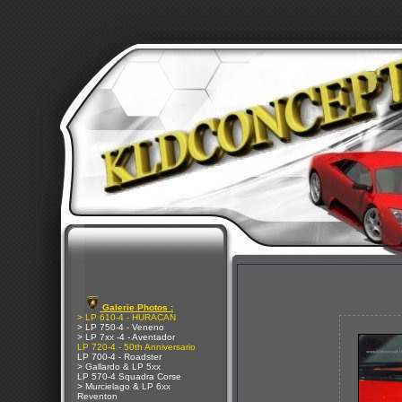
Galerie Photos :
> LP 610-4 - HURACAN
> LP 750-4 - Veneno
> LP 7xx -4 - Aventador
LP 720-4 - 50th Anniversario
LP 700-4 - Roadster
> Gallardo & LP 5xx
LP 570-4 Squadra Corse
> Murcielago & LP 6xx
Reventon