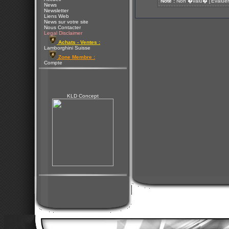
Note :
Non �valu�
Evaluer
[
News
Newsletter
Liens Web
News sur votre site
Nous Contacter
Legal Disclaimer
Achats - Ventes :
Lamborghini Suisse
Zone Membre :
Compte
KLD Concept