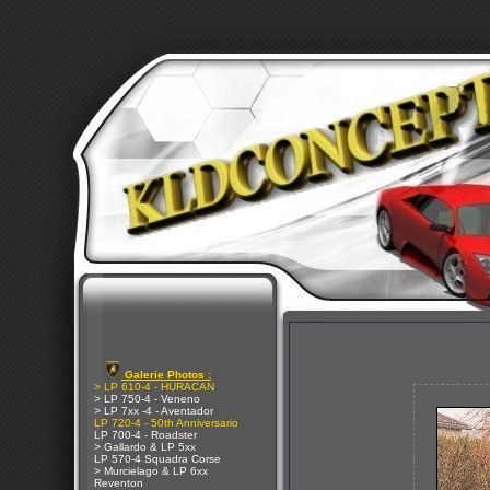
Galerie Photos :
> LP 610-4 - HURACAN
> LP 750-4 - Veneno
> LP 7xx -4 - Aventador
LP 720-4 - 50th Anniversario
LP 700-4 - Roadster
> Gallardo & LP 5xx
LP 570-4 Squadra Corse
> Murcielago & LP 6xx
Reventon