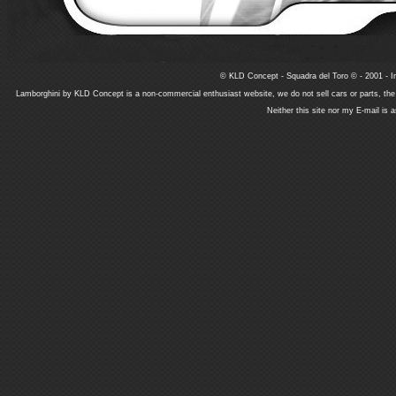
© KLD Concept - Squadra del Toro © - 2001 - In
Lamborghini by KLD Concept is a non-commercial enthusiast website, we do not sell cars or parts, th
Neither this site nor my E-mail is