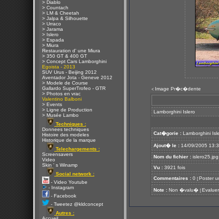
> Diablo
> Countach
> LM & Cheetah
> Jalpa & Silhouette
> Urraco
> Jarama
> Islero
> Espada
> Miura
Restauration d' une Miura
> 350 GT & 400 GT
> Concept Cars Lamborghini
Egoista - 2013
SUV Urus - Beijing 2012
Aventador Jota - Geneve 2012
> Modele de Course
Gallardo SuperTrofeo - GTR
Image Pr�c�dente
<
> Photos en vrac
Valentino Balboni
> Events
> Ligne de Production
Lamborghini Islero
> Musée Lambo
Techniques :
Donnees techniques
Cat�gorie :
Lamborghini Isl
Histoire des modeles
Historique de la marque
Ajout� le :
14/09/2005 13:
Telechargements :
Screensavers
Nom du fichier :
islero25.jpg
Video
Skin ' s Winamp
Vu :
3921 fois
Social network :
Commentaires :
0
Poster u
[
- Video Youtube
- Instagram
Note :
Non �valu�
Evaluer
[
- Facebook
- Tweetez @kldconcept
Autres :
Accueil