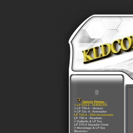
Galerie Photos :
> LP 610-4 - HURACAN
> LP 750-4 - Veneno
> LP 7xx -4 - Aventador
LP 720-4 - 50th Anniversario
LP 700-4 - Roadster
> Gallardo & LP 5xx
LP 570-4 Squadra Corse
> Murcielago & LP 6xx
Reventon