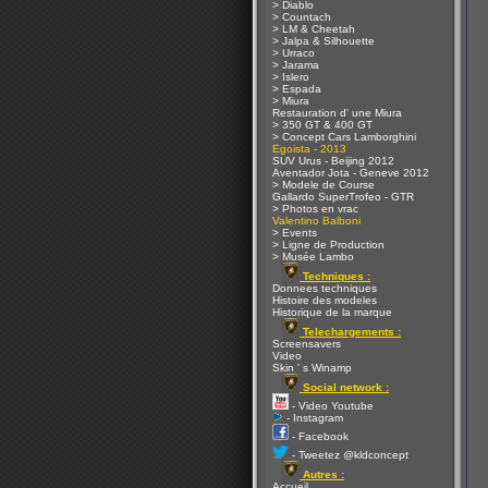
> Diablo
> Countach
> LM & Cheetah
> Jalpa & Silhouette
> Urraco
> Jarama
> Islero
> Espada
> Miura
Restauration d' une Miura
> 350 GT & 400 GT
> Concept Cars Lamborghini
Egoista - 2013
SUV Urus - Beijing 2012
Aventador Jota - Geneve 2012
> Modele de Course
Gallardo SuperTrofeo - GTR
> Photos en vrac
Valentino Balboni
> Events
> Ligne de Production
> Musée Lambo
Techniques :
Donnees techniques
Histoire des modeles
Historique de la marque
Telechargements :
Screensavers
Video
Skin ' s Winamp
Social network :
- Video Youtube
- Instagram
- Facebook
- Tweetez @kldconcept
Autres :
Accueil