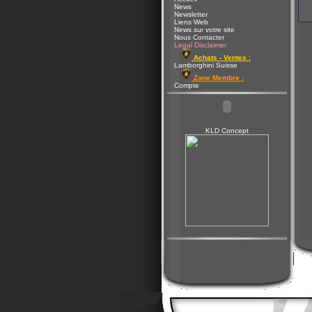
News
Newsletter
Liens Web
News sur votre site
Nous Contacter
Legal Disclaimer
Achats - Ventes :
Lamborghini Suisse
Zone Membre :
Compte
KLD Concept