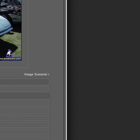
Image Suivante
>