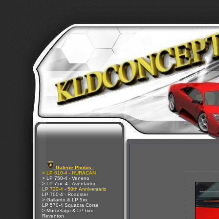
Galerie Photos :
> LP 610-4 - HURACAN
> LP 750-4 - Veneno
> LP 7xx -4 - Aventador
LP 720-4 - 50th Anniversario
LP 700-4 - Roadster
> Gallardo & LP 5xx
LP 570-4 Squadra Corse
> Murcielago & LP 6xx
Reventon