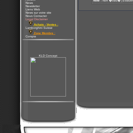
Note :
Non �valu�
Evaluer
[
News
Newsletter
Liens Web
News sur votre site
Nous Contacter
Legal Disclaimer
Achats - Ventes :
Lamborghini Suisse
Zone Membre :
Compte
KLD Concept