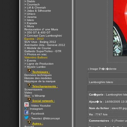
> Diablo
> Countach
> LM & Cheetah
> Jalpa & Silhouette
> Urraco
> Jarama
> Islero
> Espada
> Miura
Restauration d' une Miura
> 350 GT & 400 GT
> Concept Cars Lamborghini
Egoista - 2013
SUV Urus - Beijing 2012
Aventador Jota - Geneve 2012
> Modele de Course
Gallardo SuperTrofeo - GTR
> Photos en vrac
Valentino Balboni
> Events
> Ligne de Production
> Musée Lambo
Image Pr�c�dente
<
Techniques :
Donnees techniques
Histoire des modeles
Historique de la marque
Lamborghini Islero
Telechargements :
Screensavers
Video
Cat�gorie :
Lamborghini Isl
Skin ' s Winamp
Social network :
Ajout� le :
14/09/2005 13:
- Video Youtube
Nom du fichier :
islero30.jpg
- Instagram
- Facebook
Vu :
7747 fois
- Tweetez @kldconcept
Commentaires :
0
Poster u
[
Autres :
Accueil