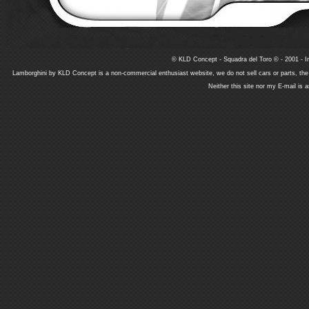
© KLD Concept - Squadra del Toro © - 2001 - In
Lamborghini by KLD Concept is a non-commercial enthusiast website, we do not sell cars or parts, th
Neither this site nor my E-mail is