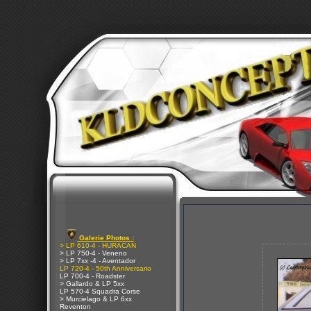
Galerie Photos :
> LP 610-4 - HURACAN
> LP 750-4 - Veneno
> LP 7xx -4 - Aventador
LP 720-4 - 50th Anniversario
LP 700-4 - Roadster
> Gallardo & LP 5xx
LP 570-4 Squadra Corse
> Murcielago & LP 6xx
Reventon