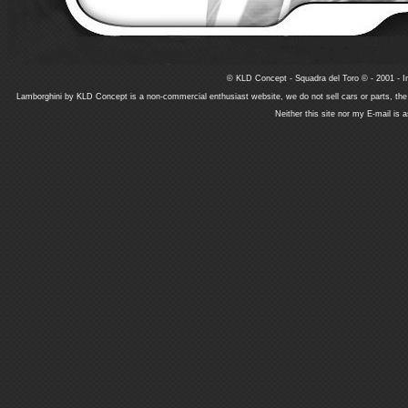
© KLD Concept - Squadra del Toro © - 2001 - In
Lamborghini by KLD Concept is a non-commercial enthusiast website, we do not sell cars or parts, th
Neither this site nor my E-mail is