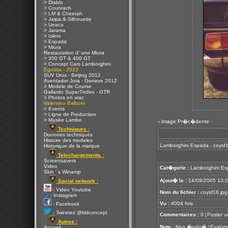
> Diablo
> Countach
> LM & Cheetah
> Jalpa & Silhouette
> Urraco
> Jarama
> Islero
> Espada
> Miura
Restauration d' une Miura
> 350 GT & 400 GT
> Concept Cars Lamborghini
Egoista - 2013
SUV Urus - Beijing 2012
Aventador Jota - Geneve 2012
> Modele de Course
Gallardo SuperTrofeo - GTR
> Photos en vrac
Valentino Balboni
> Events
> Ligne de Production
> Musée Lambo
Image Pr�c�dente
<
Techniques :
Donnees techniques
Histoire des modeles
Lamborghini Espada - coysf1
Historique de la marque
Telechargements :
Screensavers
Video
Cat�gorie :
Lamborghini E
Skin ' s Winamp
Ajout� le :
14/09/2005 13:
Social network :
- Video Youtube
Nom du fichier :
coysf16.jpg
- Instagram
Vu :
4004 fois
- Facebook
- Tweetez @kldconcept
Commentaires :
0
Poster u
[
Autres :
Note :
Non �valu�
Evaluer
Accueil
[