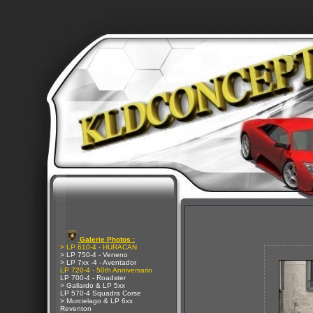
Galerie Photos :
> LP 610-4 - HURACAN
> LP 750-4 - Veneno
> LP 7xx -4 - Aventador
LP 720-4 - 50th Anniversario
LP 700-4 - Roadster
> Gallardo & LP 5xx
LP 570-4 Squadra Corse
> Murcielago & LP 6xx
Reventon