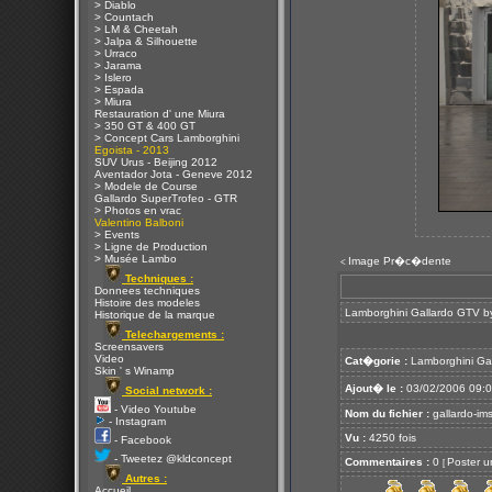
> Diablo
> Countach
> LM & Cheetah
> Jalpa & Silhouette
> Urraco
> Jarama
> Islero
> Espada
> Miura
Restauration d' une Miura
> 350 GT & 400 GT
> Concept Cars Lamborghini
Egoista - 2013
SUV Urus - Beijing 2012
Aventador Jota - Geneve 2012
> Modele de Course
Gallardo SuperTrofeo - GTR
> Photos en vrac
Valentino Balboni
> Events
> Ligne de Production
> Musée Lambo
Image Pr�c�dente
<
Techniques :
Donnees techniques
Histoire des modeles
Lamborghini Gallardo GTV 
Historique de la marque
Telechargements :
Screensavers
Video
Cat�gorie :
Lamborghini Ga
Skin ' s Winamp
Ajout� le :
03/02/2006 09:
Social network :
- Video Youtube
Nom du fichier :
gallardo-im
- Instagram
Vu :
4250 fois
- Facebook
- Tweetez @kldconcept
Commentaires :
0
Poster u
[
Autres :
Accueil