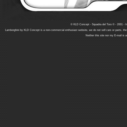
© KLD Concept - Squadra del Toro © - 2001 - In
Lamborghini by KLD Concept is a non-commercial enthusiast website, we do not sell cars or parts, th
Neither this site nor my E-mail is